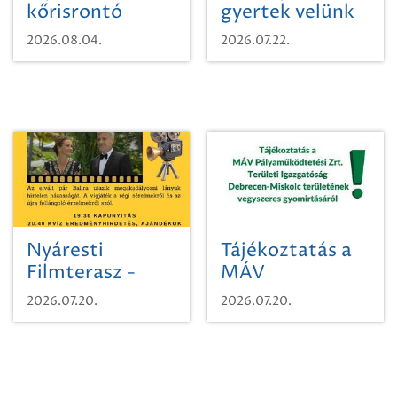
kőrisrontó
gyertek velünk
karcsúdíszbogárról
egy városi
2026.08.04.
2026.07.22.
időutazásra!
Nyáresti
Tájékoztatás a
Filmterasz -
MÁV
Beugró a
Pályaműködtetési
2026.07.20.
2026.07.20.
Paradicsomba
Zrt. Területi
Igazgatóság
Debrecen-
Miskolc