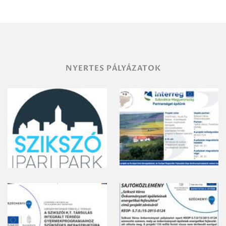
területének
vegyszeres
gyomirtásáról
NYERTES PÁLYÁZATOK