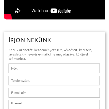
ÍRJON NEKÜNK
Kérjük üzenetét, kezdeményezéseit, kérdéseit, kéréseit,
javaslatait - neve és e-mail címe megadásával küldje el
számunkra.
Név
Telefonszám
E-mail cím
Üzenet