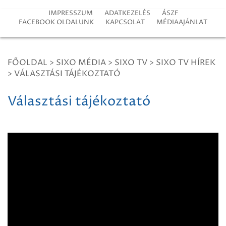
IMPRESSZUM
ADATKEZELÉS
ÁSZF
FACEBOOK OLDALUNK
KAPCSOLAT
MÉDIAAJÁNLAT
FŐOLDAL
>
SIXO MÉDIA
>
SIXO TV
>
SIXO TV HÍREK
>
VÁLASZTÁSI TÁJÉKOZTATÓ
Választási tájékoztató