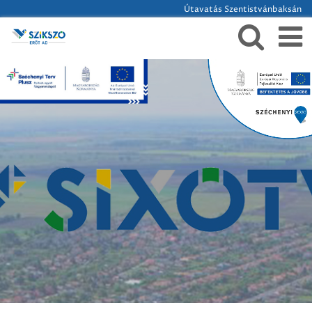
Útavatás Szentistvánbaksán