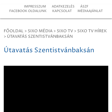
IMPRESSZUM
ADATKEZELÉS
ÁSZF
FACEBOOK OLDALUNK
KAPCSOLAT
MÉDIAAJÁNLAT
FŐOLDAL
>
SIXO MÉDIA
>
SIXO TV
>
SIXO TV HÍREK
>
ÚTAVATÁS SZENTISTVÁNBAKSÁN
Útavatás Szentistvánbaksán