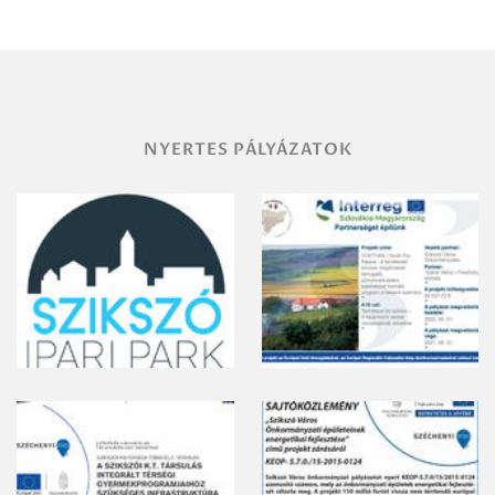
területének
vegyszeres
gyomirtásáról
NYERTES PÁLYÁZATOK