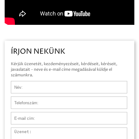
ÍRJON NEKÜNK
Kérjük üzenetét, kezdeményezéseit, kérdéseit, kéréseit,
javaslatait - neve és e-mail címe megadásával küldje el
számunkra.
Név
Telefonszám
E-mail cím
Üzenet