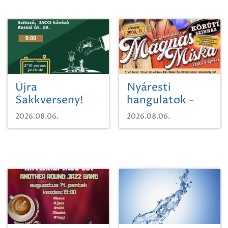
Újra
Nyáresti
Sakkverseny!
hangulatok -
Mágnás Miska
2026.08.06.
2026.08.06.