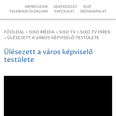
IMPRESSZUM
ADATKEZELÉS
ÁSZF
FACEBOOK OLDALUNK
KAPCSOLAT
MÉDIAAJÁNLAT
FŐOLDAL
>
SIXO MÉDIA
>
SIXO TV
>
SIXO TV HÍREK
>
ÜLÉSEZETT A VÁROS KÉPVISELŐ TESTÜLETE
Ülésezett a város képviselő
testülete