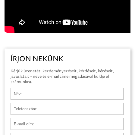
ÍRJON NEKÜNK
Kérjük üzenetét, kezdeményezéseit, kérdéseit, kéréseit,
javaslatait - neve és e-mail címe megadásával küldje el
számunkra.
Név
Telefonszám
E-mail cím