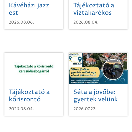
Kávéházi jazz
Tájékoztató a
est
víztakarékos
vízhasználatról
2026.08.06.
2026.08.04.
Tájékoztató a
Séta a jövőbe:
kőrisrontó
gyertek velünk
karcsúdíszbogárról
egy városi
2026.08.04.
2026.07.22.
időutazásra!