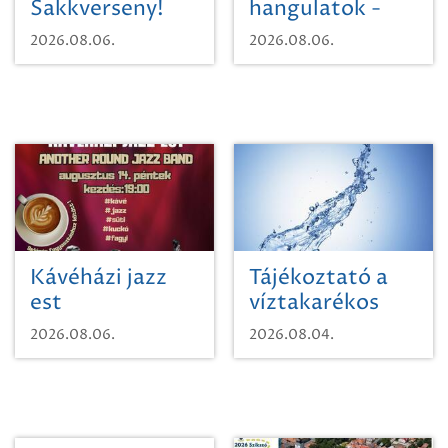
Sakkverseny!
hangulatok -
Mágnás Miska
2026.08.06.
2026.08.06.
Kávéházi jazz
Tájékoztató a
est
víztakarékos
vízhasználatról
2026.08.06.
2026.08.04.