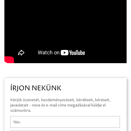
ÍRJON NEKÜNK
Kérjük üzenetét, kezdeményezéseit, kérdéseit, kéréseit,
javaslatait - neve és e-mail címe megadásával küldje el
számunkra.
Név