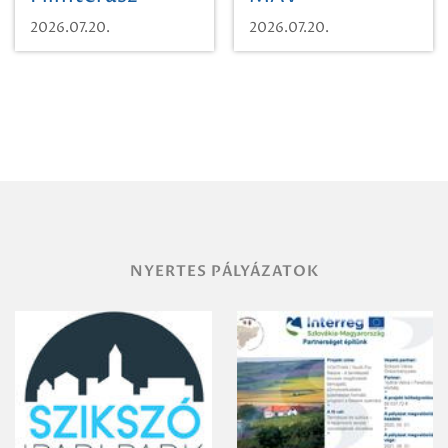
Beugró a
Pályaműködtetési
2026.07.20.
2026.07.20.
Paradicsomba
Zrt. Területi
Igazgatóság
Debrecen-
Miskolc
területének
vegyszeres
gyomirtásáról
NYERTES PÁLYÁZATOK