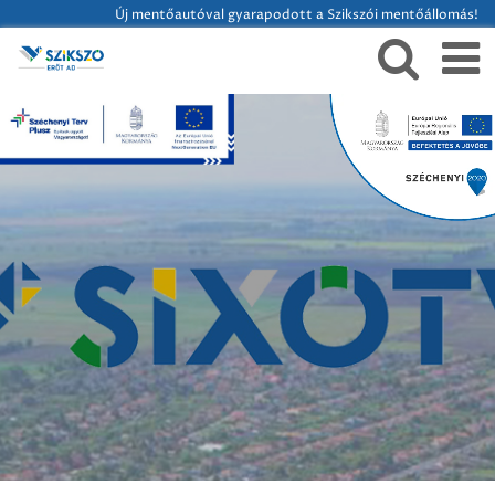
Új mentőautóval gyarapodott a Szikszói mentőállomás!