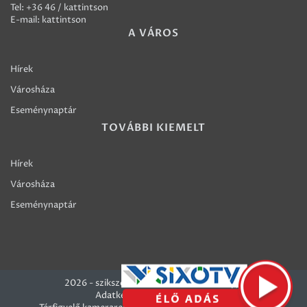
Tel:
+36 46 / kattintson
E-mail:
kattintson
A VÁROS
Hírek
Városháza
Eseménynaptár
TOVÁBBI KIEMELT
Hírek
Városháza
Eseménynaptár
2026 - szikszo.hu - Szikszó Város honlapja
Adatkezelési szabályzatok