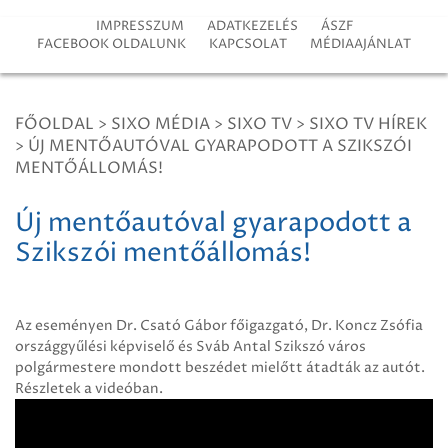
IMPRESSZUM
ADATKEZELÉS
ÁSZF
FACEBOOK OLDALUNK
KAPCSOLAT
MÉDIAAJÁNLAT
FŐOLDAL
>
SIXO MÉDIA
>
SIXO TV
>
SIXO TV HÍREK
>
ÚJ MENTŐAUTÓVAL GYARAPODOTT A SZIKSZÓI
MENTŐÁLLOMÁS!
Új mentőautóval gyarapodott a
Szikszói mentőállomás!
Az eseményen Dr. Csató Gábor főigazgató, Dr. Koncz Zsófia
országgyűlési képviselő és Sváb Antal Szikszó város
polgármestere mondott beszédet mielőtt átadták az autót.
Részletek a videóban.