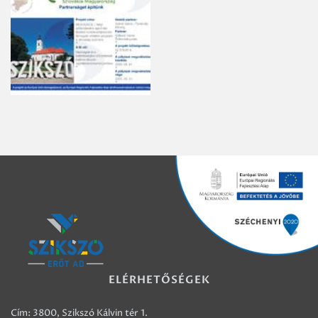
ELÉRHETŐSÉGEK
Cím: 3800, Szikszó Kálvin tér 1.