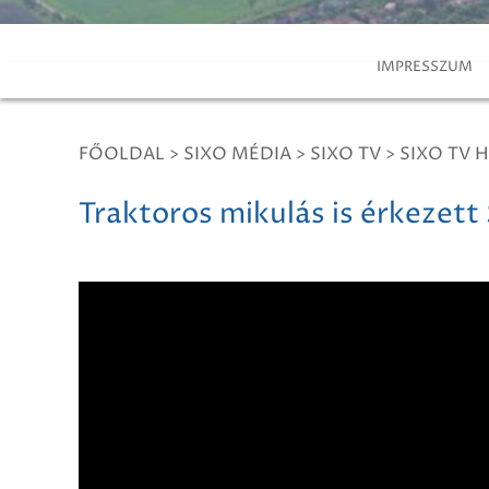
IMPRESSZUM
FŐOLDAL
>
SIXO MÉDIA
>
SIXO TV
>
SIXO TV H
Traktoros mikulás is érkezett