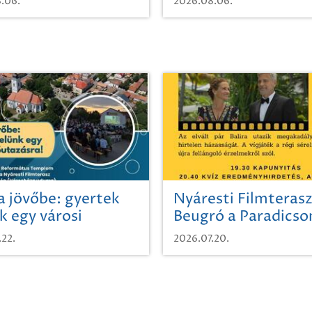
.06.
2026.08.06.
a jövőbe: gyertek
Nyáresti Filmterasz
k egy városi
Beugró a Paradics
azásra!
.22.
2026.07.20.