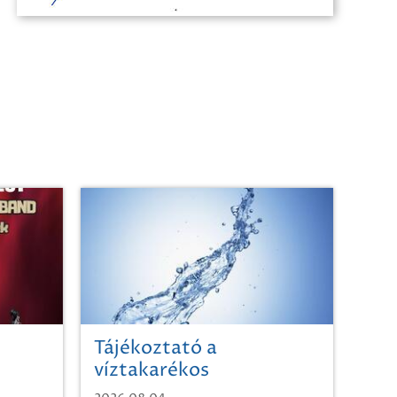
Tájékoztató a
víztakarékos
vízhasználatról