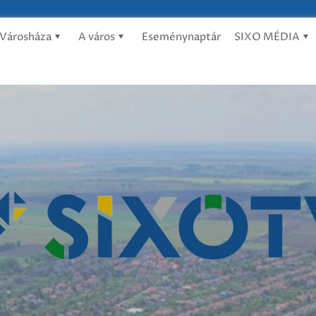
Városháza
A város
Eseménynaptár
SIXO MÉDIA