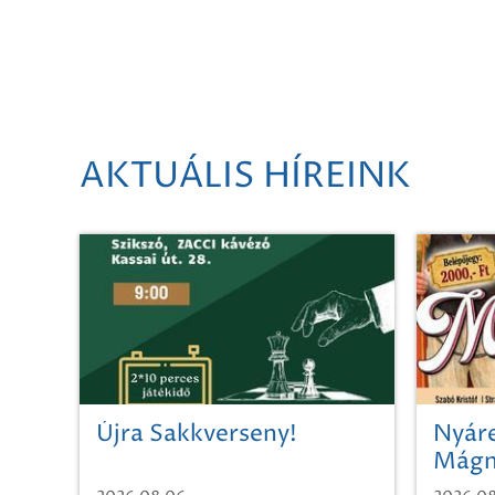
AKTUÁLIS HÍREINK
Újra Sakkverseny!
Nyáre
Mágn