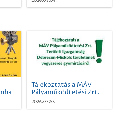
2026.08.04.
 -
Tájékoztatás a MÁV
omba
Pályaműködtetési Zrt.
Területi Igazgatóság
2026.07.20.
Debrecen-Miskolc
területének vegyszeres
gyomirtásáról