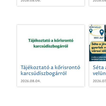
2026.08.06.
2026.08
Tájékoztató a kőrisrontó
Séta 
karcsúdíszbogárról
velün
időut
2026.08.04.
2026.07