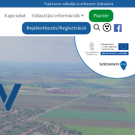
Traktoros mikulás is érkezett Szikszóra
Kapcsolat
Választási információk
Piactér
Bejelentkezés/Regisztráció