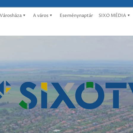
Városháza
A város
Eseménynaptár
SIXO MÉDIA