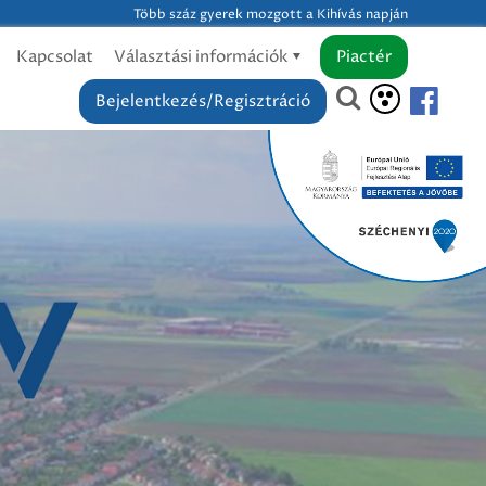
Több száz gyerek mozgott a Kihívás napján
Kapcsolat
Választási információk
Piactér
Bejelentkezés/Regisztráció