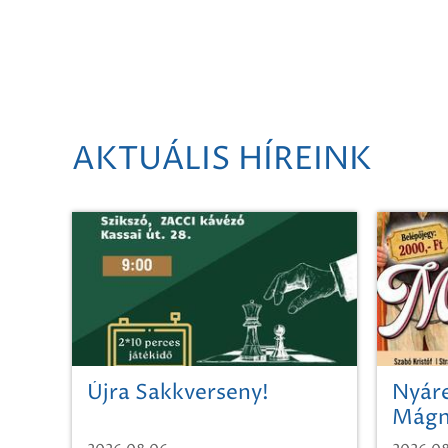
AKTUÁLIS HÍREINK
Újra Sakkverseny!
Nyáre
Mágn