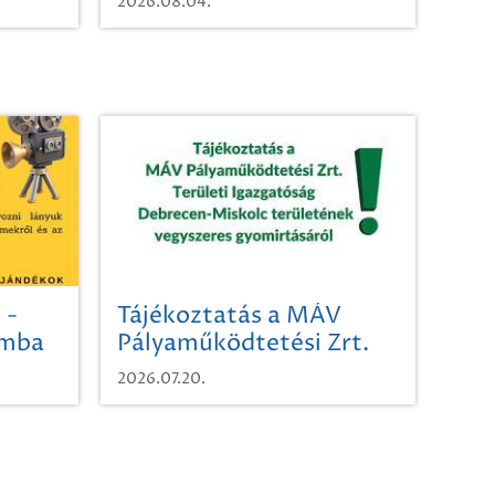
2026.08.04.
 -
Tájékoztatás a MÁV
omba
Pályaműködtetési Zrt.
Területi Igazgatóság
2026.07.20.
Debrecen-Miskolc
területének vegyszeres
gyomirtásáról