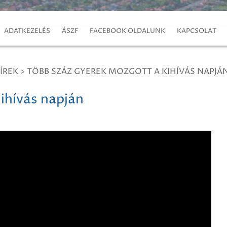
ADATKEZELÉS
ÁSZF
FACEBOOK OLDALUNK
KAPCSOLAT
ÍREK
>
TÖBB SZÁZ GYEREK MOZGOTT A KIHÍVÁS NAPJÁ
ihívás napján