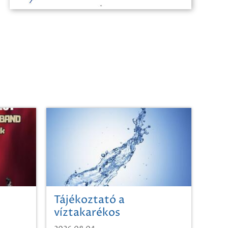
Tájékoztató a
víztakarékos
vízhasználatról