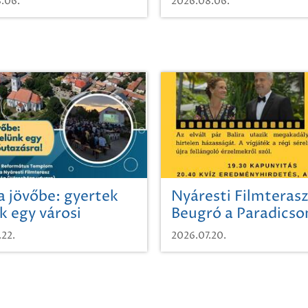
.06.
2026.08.06.
a jövőbe: gyertek
Nyáresti Filmterasz
k egy városi
Beugró a Paradics
azásra!
.22.
2026.07.20.