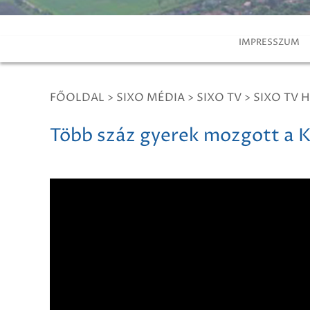
IMPRESSZUM
FŐOLDAL
>
SIXO MÉDIA
>
SIXO TV
>
SIXO TV H
Több száz gyerek mozgott a K