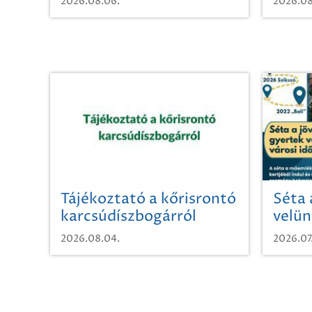
2026.08.06.
2026.08
Tájékoztató a kőrisrontó
Séta 
karcsúdíszbogárról
velün
időut
2026.08.04.
2026.07