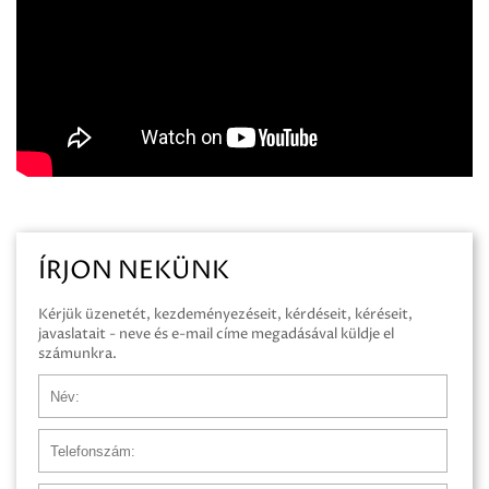
ÍRJON NEKÜNK
Kérjük üzenetét, kezdeményezéseit, kérdéseit, kéréseit,
javaslatait - neve és e-mail címe megadásával küldje el
számunkra.
Név
Telefonszám