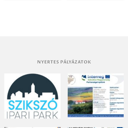
Igazgatóság
Debrecen-
Miskolc
területének
vegyszeres
gyomirtásáról
NYERTES PÁLYÁZATOK