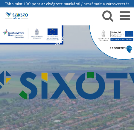
Több mint 100 pont az elvégzett munkáról / beszámolt a városvezetés