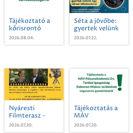
Tájékoztató a
Séta a jövőbe:
kőrisrontó
gyertek velünk
karcsúdíszbogárról
egy városi
2026.08.04.
2026.07.22.
időutazásra!
Nyáresti
Tájékoztatás a
Filmterasz -
MÁV
Beugró a
Pályaműködtetési
2026.07.20.
2026.07.20.
Paradicsomba
Zrt. Területi