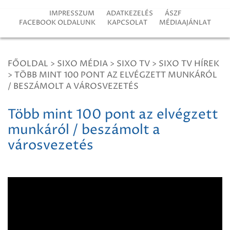
IMPRESSZUM
ADATKEZELÉS
ÁSZF
FACEBOOK OLDALUNK
KAPCSOLAT
MÉDIAAJÁNLAT
FŐOLDAL
>
SIXO MÉDIA
>
SIXO TV
>
SIXO TV HÍREK
>
TÖBB MINT 100 PONT AZ ELVÉGZETT MUNKÁRÓL
/ BESZÁMOLT A VÁROSVEZETÉS
Több mint 100 pont az elvégzett
munkáról / beszámolt a
városvezetés