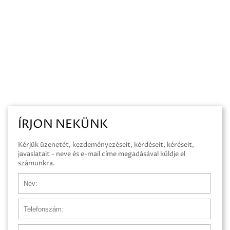
ÍRJON NEKÜNK
Kérjük üzenetét, kezdeményezéseit, kérdéseit, kéréseit,
javaslatait - neve és e-mail címe megadásával küldje el
számunkra.
Név
Telefonszám
E-mail cím