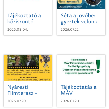
Tájékoztató a
Séta a jövőbe:
kőrisrontó
gyertek velünk
karcsúdíszbogárról
egy városi
2026.08.04.
2026.07.22.
időutazásra!
Nyáresti
Tájékoztatás a
Filmterasz -
MÁV
Beugró a
Pályaműködtetési
2026.07.20.
2026.07.20.
Paradicsomba
Zrt. Területi