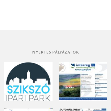
Igazgatóság
Debrecen-
Miskolc
területének
vegyszeres
gyomirtásáról
NYERTES PÁLYÁZATOK