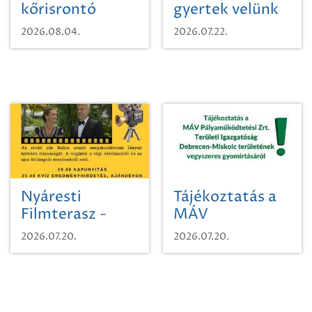
kőrisrontó
gyertek velünk
karcsúdíszbogárról
egy városi
2026.08.04.
2026.07.22.
időutazásra!
Nyáresti
Tájékoztatás a
Filmterasz -
MÁV
Beugró a
Pályaműködtetési
2026.07.20.
2026.07.20.
Paradicsomba
Zrt. Területi
Igazgatóság
Debrecen-
Miskolc