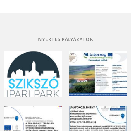
területének
vegyszeres
gyomirtásáról
NYERTES PÁLYÁZATOK