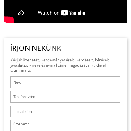
ÍRJON NEKÜNK
Kérjük üzenetét, kezdeményezéseit, kérdéseit, kéréseit,
javaslatait - neve és e-mail címe megadásával küldje el
számunkra.
Név
Telefonszám
E-mail cím
Üzenet