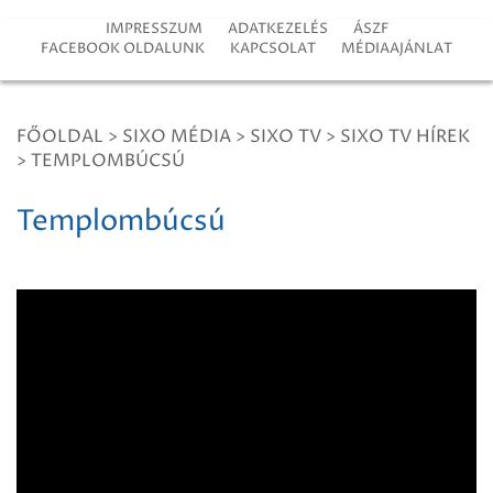
IMPRESSZUM
ADATKEZELÉS
ÁSZF
FACEBOOK OLDALUNK
KAPCSOLAT
MÉDIAAJÁNLAT
FŐOLDAL
>
SIXO MÉDIA
>
SIXO TV
>
SIXO TV HÍREK
>
TEMPLOMBÚCSÚ
Templombúcsú