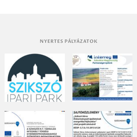
területének
vegyszeres
gyomirtásáról
NYERTES PÁLYÁZATOK