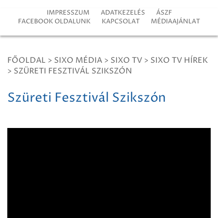
IMPRESSZUM
ADATKEZELÉS
ÁSZF
FACEBOOK OLDALUNK
KAPCSOLAT
MÉDIAAJÁNLAT
FŐOLDAL
>
SIXO MÉDIA
>
SIXO TV
>
SIXO TV HÍREK
>
SZÜRETI FESZTIVÁL SZIKSZÓN
Szüreti Fesztivál Szikszón