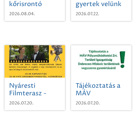
kőrisrontó
gyertek velünk
karcsúdíszbogárról
egy városi
2026.08.04.
2026.07.22.
időutazásra!
Nyáresti
Tájékoztatás a
Filmterasz -
MÁV
Beugró a
Pályaműködtetési
2026.07.20.
2026.07.20.
Paradicsomba
Zrt. Területi
Igazgatóság
Debrecen-
Miskolc