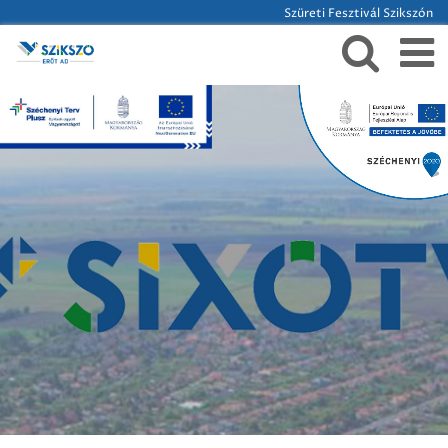
Szüreti Fesztivál Szikszón