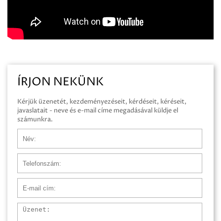
ÍRJON NEKÜNK
Kérjük üzenetét, kezdeményezéseit, kérdéseit, kéréseit,
javaslatait - neve és e-mail címe megadásával küldje el
számunkra.
Név
Telefonszám
E-mail cím
Üzenet