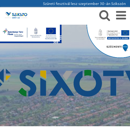
Szüreti fesztivál lesz szeptember 30-án Szikszón