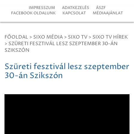
IMPRESSZUM
ADATKEZELÉS
ÁSZF
FACEBOOK OLDALUNK
KAPCSOLAT
MÉDIAAJÁNLAT
FŐOLDAL
>
SIXO MÉDIA
>
SIXO TV
>
SIXO TV HÍREK
>
SZÜRETI FESZTIVÁL LESZ SZEPTEMBER 30-ÁN
SZIKSZÓN
Szüreti fesztivál lesz szeptember
30-án Szikszón