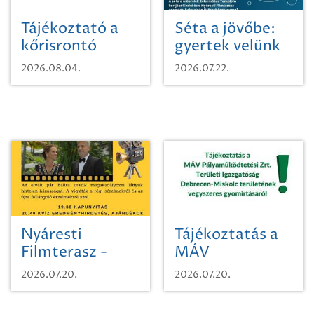
Tájékoztató a
Séta a jövőbe:
kőrisrontó
gyertek velünk
karcsúdíszbogárról
egy városi
2026.08.04.
2026.07.22.
időutazásra!
Nyáresti
Tájékoztatás a
Filmterasz -
MÁV
Beugró a
Pályaműködtetési
2026.07.20.
2026.07.20.
Paradicsomba
Zrt. Területi
Igazgatóság