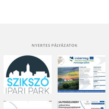
Debrecen-
Miskolc
területének
vegyszeres
gyomirtásáról
NYERTES PÁLYÁZATOK