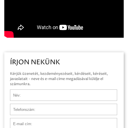
ÍRJON NEKÜNK
Kérjük üzenetét, kezdeményezéseit, kérdéseit, kéréseit,
javaslatait - neve és e-mail címe megadásával küldje el
számunkra.
Név
Telefonszám
E-mail cím