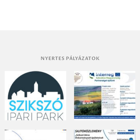
Debrecen-
Miskolc
területének
vegyszeres
gyomirtásáról
NYERTES PÁLYÁZATOK