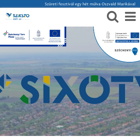
Szüreti fesztivál egy hét múlva Oszvald Marikával