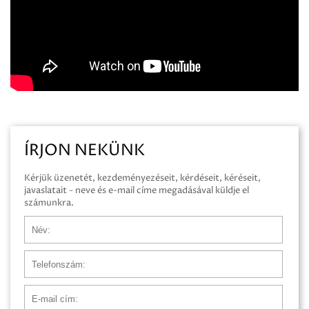
ÍRJON NEKÜNK
Kérjük üzenetét, kezdeményezéseit, kérdéseit, kéréseit,
javaslatait - neve és e-mail címe megadásával küldje el
számunkra.
Név
Telefonszám
E-mail cím