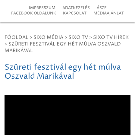
IMPRESSZUM
ADATKEZELÉS
ÁSZF
FACEBOOK OLDALUNK
KAPCSOLAT
MÉDIAAJÁNLAT
FŐOLDAL
>
SIXO MÉDIA
>
SIXO TV
>
SIXO TV HÍREK
>
SZÜRETI FESZTIVÁL EGY HÉT MÚLVA OSZVALD
MARIKÁVAL
Szüreti fesztivál egy hét múlva
Oszvald Marikával