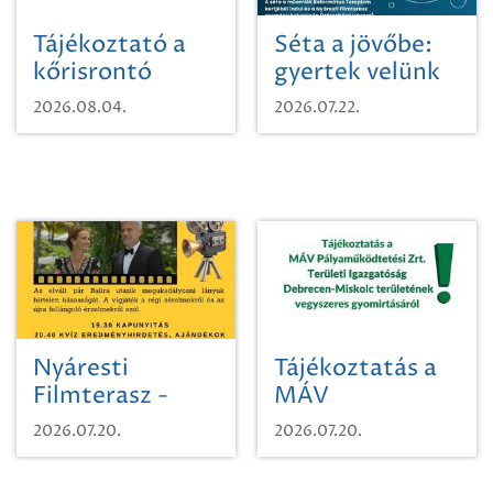
Tájékoztató a
Séta a jövőbe:
kőrisrontó
gyertek velünk
karcsúdíszbogárról
egy városi
2026.08.04.
2026.07.22.
időutazásra!
Nyáresti
Tájékoztatás a
Filmterasz -
MÁV
Beugró a
Pályaműködtetési
2026.07.20.
2026.07.20.
Paradicsomba
Zrt. Területi
Igazgatóság