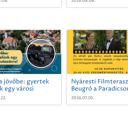
.06.
2026.08.06.
a jövőbe: gyertek
Nyáresti Filmterasz
k egy városi
Beugró a Paradics
azásra!
.22.
2026.07.20.