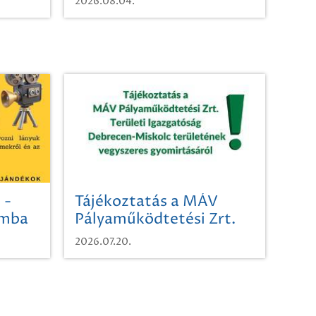
2026.08.04.
 -
Tájékoztatás a MÁV
omba
Pályaműködtetési Zrt.
Területi Igazgatóság
2026.07.20.
Debrecen-Miskolc
területének vegyszeres
gyomirtásáról