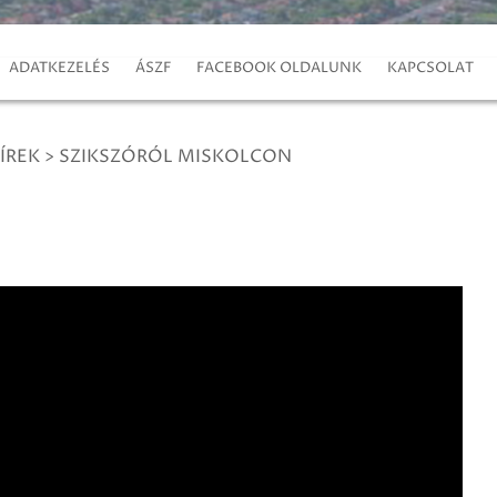
ADATKEZELÉS
ÁSZF
FACEBOOK OLDALUNK
KAPCSOLAT
ÍREK
>
SZIKSZÓRÓL MISKOLCON