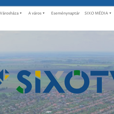
Városháza
A város
Eseménynaptár
SIXO MÉDIA