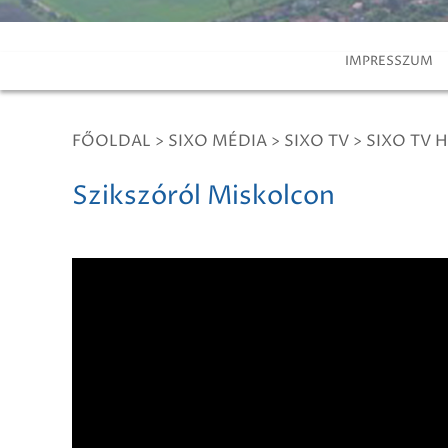
IMPRESSZUM
FŐOLDAL
>
SIXO MÉDIA
>
SIXO TV
>
SIXO TV H
Szikszóról Miskolcon