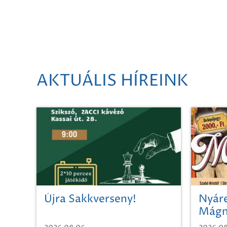
AKTUÁLIS HÍREINK
Újra Sakkverseny!
Nyáre
Mágn