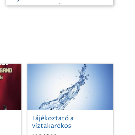
Tájékoztató a
víztakarékos
vízhasználatról