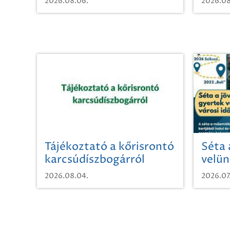
2026.08.06.
2026.08
Tájékoztató a kőrisrontó
Séta 
karcsúdíszbogárról
velün
időut
2026.08.04.
2026.07