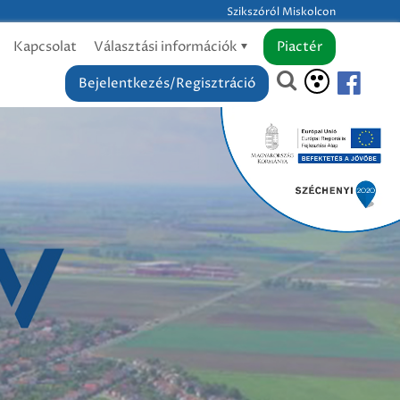
Szikszóról Miskolcon
Kapcsolat
Választási információk
Piactér
Bejelentkezés/Regisztráció