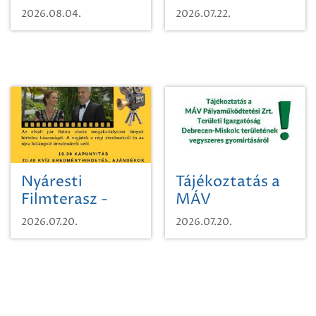
karcsúdíszbogárról
egy városi
2026.08.04.
2026.07.22.
időutazásra!
Nyáresti
Tájékoztatás a
Filmterasz -
MÁV
Beugró a
Pályaműködtetési
2026.07.20.
2026.07.20.
Paradicsomba
Zrt. Területi
Igazgatóság
Debrecen-
Miskolc
területének