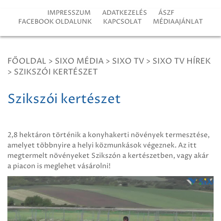
IMPRESSZUM
ADATKEZELÉS
ÁSZF
FACEBOOK OLDALUNK
KAPCSOLAT
MÉDIAAJÁNLAT
FŐOLDAL
>
SIXO MÉDIA
>
SIXO TV
>
SIXO TV HÍREK
>
SZIKSZÓI KERTÉSZET
Szikszói kertészet
2,8 hektáron történik a konyhakerti növények termesztése,
amelyet többnyire a helyi közmunkások végeznek. Az itt
megtermelt növényeket Szikszón a kertészetben, vagy akár
a piacon is meglehet vásárolni!