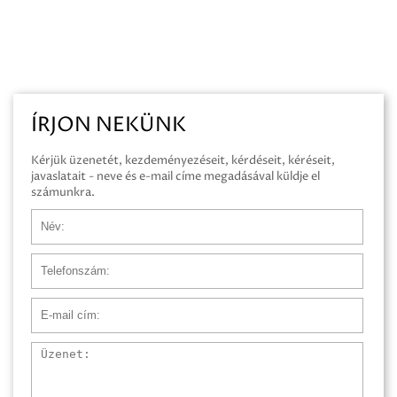
ÍRJON NEKÜNK
Kérjük üzenetét, kezdeményezéseit, kérdéseit, kéréseit,
javaslatait - neve és e-mail címe megadásával küldje el
számunkra.
Név
Telefonszám
E-mail cím
Üzenet