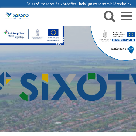
Szikszói tekercs és körözött, helyi gasztronómiai értékeink