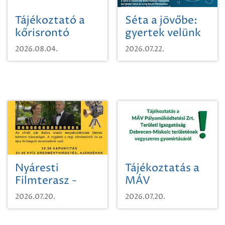
Tájékoztató a
Séta a jövőbe:
kőrisrontó
gyertek velünk
karcsúdíszbogárról
egy városi
2026.08.04.
2026.07.22.
időutazásra!
Nyáresti
Tájékoztatás a
Filmterasz -
MÁV
Beugró a
Pályaműködtetési
2026.07.20.
2026.07.20.
Paradicsomba
Zrt. Területi
Igazgatóság