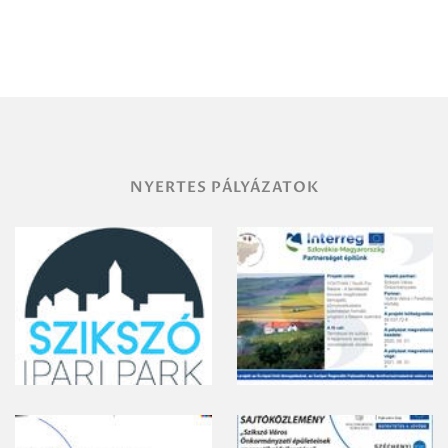
Debrecen-
Miskolc
területének
vegyszeres
gyomirtásáról
NYERTES PÁLYÁZATOK