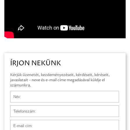
ÍRJON NEKÜNK
Kérjük üzenetét, kezdeményezéseit, kérdéseit, kéréseit,
javaslatait - neve és e-mail címe megadásával küldje el
számunkra.
Név
Telefonszám
E-mail cím