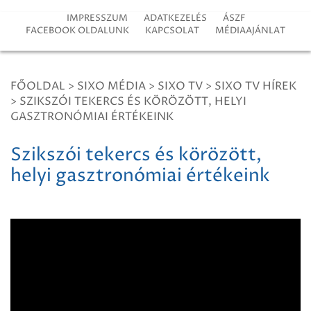
IMPRESSZUM
ADATKEZELÉS
ÁSZF
FACEBOOK OLDALUNK
KAPCSOLAT
MÉDIAAJÁNLAT
FŐOLDAL
>
SIXO MÉDIA
>
SIXO TV
>
SIXO TV HÍREK
>
SZIKSZÓI TEKERCS ÉS KÖRÖZÖTT, HELYI
GASZTRONÓMIAI ÉRTÉKEINK
Szikszói tekercs és körözött,
helyi gasztronómiai értékeink