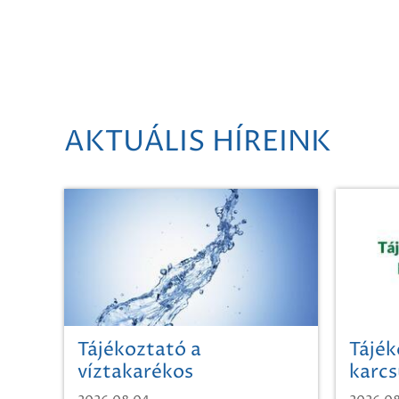
AKTUÁLIS HÍREINK
Tájékoztató a
Tájék
víztakarékos
karcs
vízhasználatról