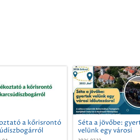
oztató a kőrisrontó
Séta a jövőbe: gyer
údíszbogárról
velünk egy városi
időutazásra!