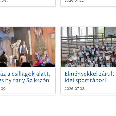
.04.
2026.07.22.
áz a csillagok alatt,
Élményekkel zárult
es nyitány Szikszón
idei sporttábor!
.09.
2026.07.08.