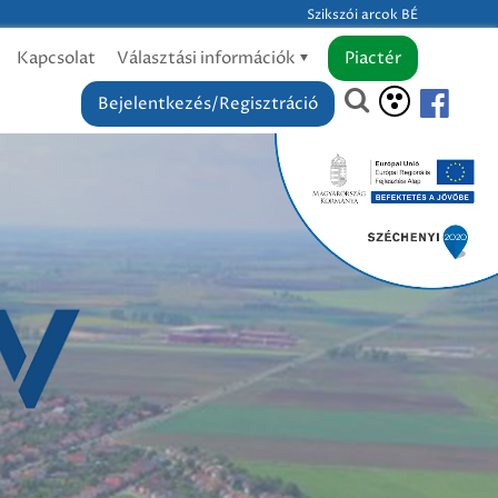
Szikszói arcok BÉ
Kapcsolat
Választási információk
Piactér
Bejelentkezés/Regisztráció