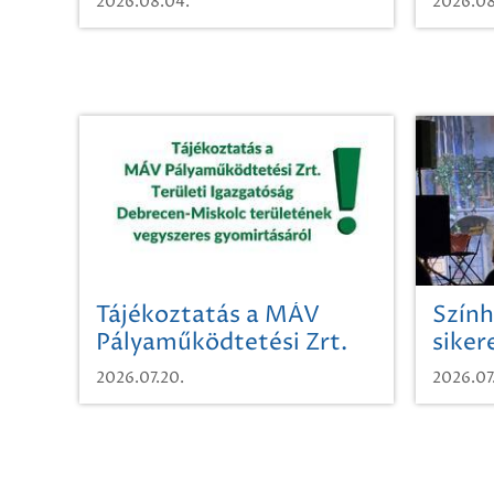
2026.08.04.
2026.08
Tájékoztatás a MÁV
Szính
Pályaműködtetési Zrt.
siker
Területi Igazgatóság
2026.07.20.
2026.07
Debrecen-Miskolc
területének vegyszeres
gyomirtásáról