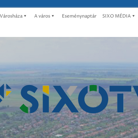
Városháza
A város
Eseménynaptár
SIXO MÉDIA