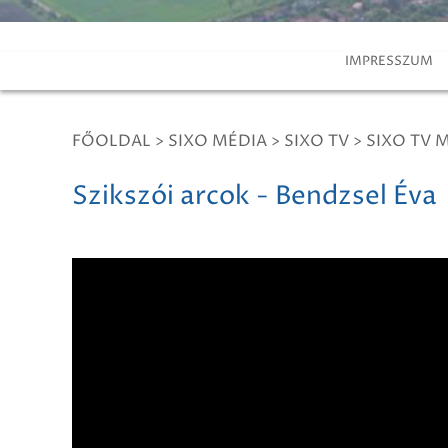
IMPRESSZUM
FŐOLDAL
>
SIXO MÉDIA
>
SIXO TV
>
SIXO TV 
Szikszói arcok - Bendzsel Éva