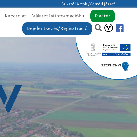
Szikszói Arcok /Gömöri József
Kapcsolat
Választási információk
Piactér
Bejelentkezés/Regisztráció