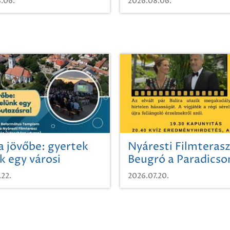
.06.
2026.08.06.
a jövőbe: gyertek
Nyáresti Filmterasz
k egy városi
Beugró a Paradics
azásra!
.22.
2026.07.20.