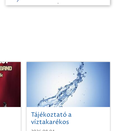
Tájékoztató a
víztakarékos
vízhasználatról