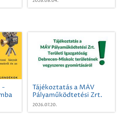
2026.08.04.
 -
Tájékoztatás a MÁV
omba
Pályaműködtetési Zrt.
Területi Igazgatóság
2026.07.20.
Debrecen-Miskolc
területének vegyszeres
gyomirtásáról