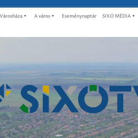
Városháza
A város
Eseménynaptár
SIXO MÉDIA