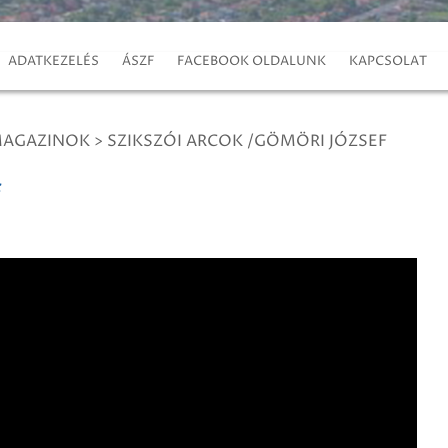
ADATKEZELÉS
ÁSZF
FACEBOOK OLDALUNK
KAPCSOLAT
MAGAZINOK
>
SZIKSZÓI ARCOK /GÖMÖRI JÓZSEF
f