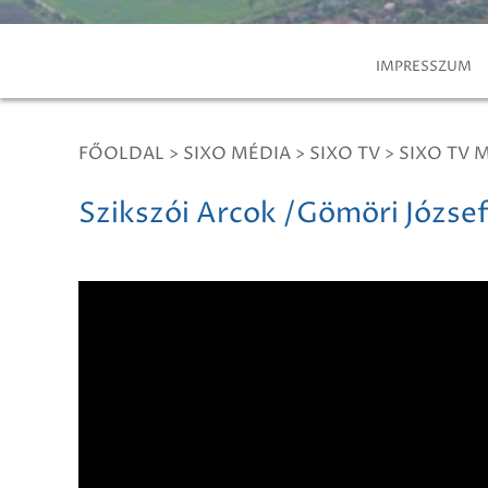
IMPRESSZUM
FŐOLDAL
>
SIXO MÉDIA
>
SIXO TV
>
SIXO TV 
Szikszói Arcok /Gömöri Józse