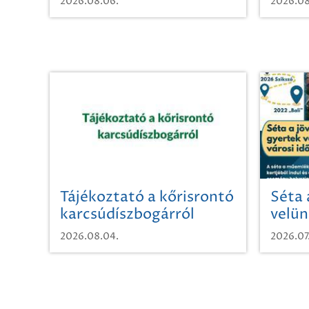
2026.08.06.
2026.08
Tájékoztató a kőrisrontó
Séta 
karcsúdíszbogárról
velün
időut
2026.08.04.
2026.07