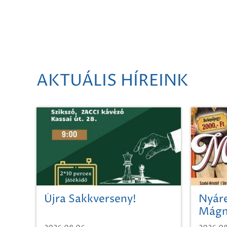
AKTUÁLIS HÍREINK
Újra Sakkverseny!
Nyáre
Mágn