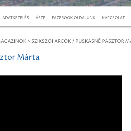
ADATKEZELÉS
ÁSZF
FACEBOOK OLDALUNK
KAPCSOLAT
MAGAZINOK
>
SZIKSZÓI ARCOK / PUSKÁSNÉ PÁSZTOR M
sztor Márta