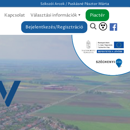
Szikszói Arcok / Puskásné Pásztor Márta
Kapcsolat
Választási információk
Piactér
Bejelentkezés/Regisztráció