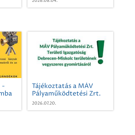
2026.08.04.
 -
Tájékoztatás a MÁV
omba
Pályaműködtetési Zrt.
Területi Igazgatóság
2026.07.20.
Debrecen-Miskolc
területének vegyszeres
gyomirtásáról