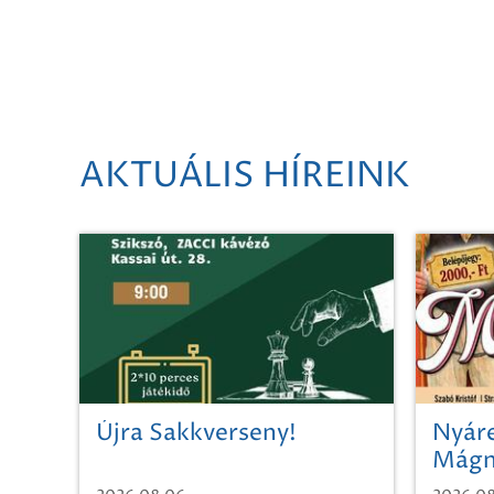
AKTUÁLIS HÍREINK
Újra Sakkverseny!
Nyáre
Mágn