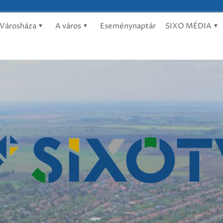
Városháza
A város
Eseménynaptár
SIXO MÉDIA