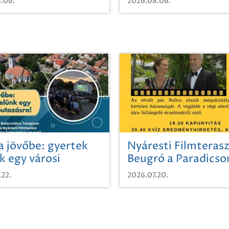
.06.
2026.08.06.
a jövőbe: gyertek
Nyáresti Filmterasz
k egy városi
Beugró a Paradics
azásra!
.22.
2026.07.20.