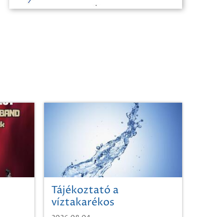
Tájékoztató a
víztakarékos
vízhasználatról