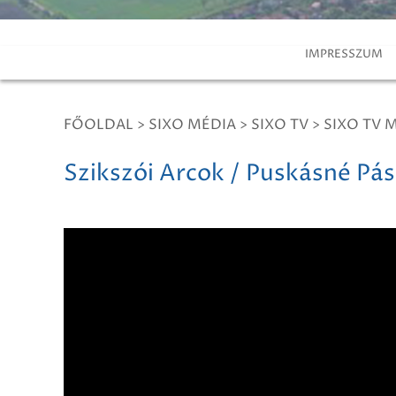
IMPRESSZUM
FŐOLDAL
>
SIXO MÉDIA
>
SIXO TV
>
SIXO TV 
Szikszói Arcok / Puskásné Pá