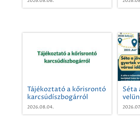
2026.08.06.
2026.08
Tájékoztató a kőrisrontó
Séta 
karcsúdíszbogárról
velün
időut
2026.08.04.
2026.07