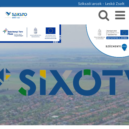
Szikszói arcok - Leskó Zsolt