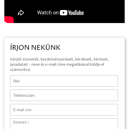
ÍRJON NEKÜNK
Kérjük üzenetét, kezdeményezéseit, kérdéseit, kéréseit,
javaslatait - neve és e-mail címe megadásával küldje el
számunkra.
Név
Telefonszám
E-mail cím
Üzenet