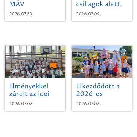
MÁV
csillagok alatt,
Pályaműködtetési
sikeres nyitány
2026.07.20.
2026.07.09.
Zrt. Területi
Szikszón
Igazgatóság
Debrecen-
Miskolc
területének
vegyszeres
gyomirtásáról
Élményekkel
Elkezdődött a
zárult az idei
2026-os
sporttábor!
SpongyaBob
2026.07.08.
2026.07.08.
tábor!