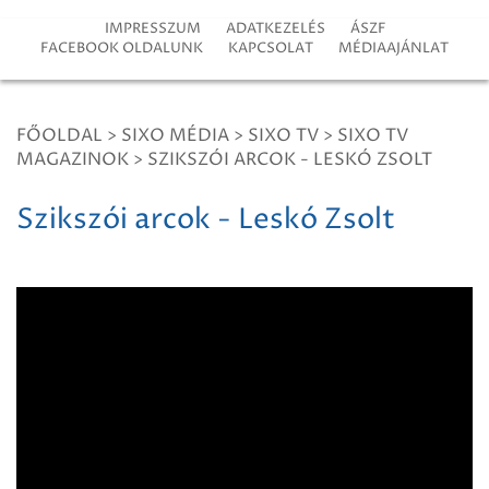
IMPRESSZUM
ADATKEZELÉS
ÁSZF
FACEBOOK OLDALUNK
KAPCSOLAT
MÉDIAAJÁNLAT
FŐOLDAL
>
SIXO MÉDIA
>
SIXO TV
>
SIXO TV
MAGAZINOK
>
SZIKSZÓI ARCOK - LESKÓ ZSOLT
Szikszói arcok - Leskó Zsolt