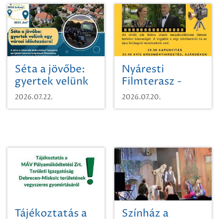
Séta a jövőbe:
Nyáresti
gyertek velünk
Filmterasz -
egy városi
Beugró a
2026.07.22.
2026.07.20.
időutazásra!
Paradicsomba
Tájékoztatás a
Színház a