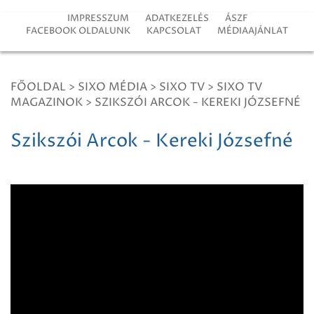
IMPRESSZUM
ADATKEZELÉS
ÁSZF
FACEBOOK OLDALUNK
KAPCSOLAT
MÉDIAAJÁNLAT
FŐOLDAL
>
SIXO MÉDIA
>
SIXO TV
>
SIXO TV
MAGAZINOK
>
SZIKSZÓI ARCOK - KEREKI JÓZSEFNÉ
Szikszói Arcok - Kereki Józsefné