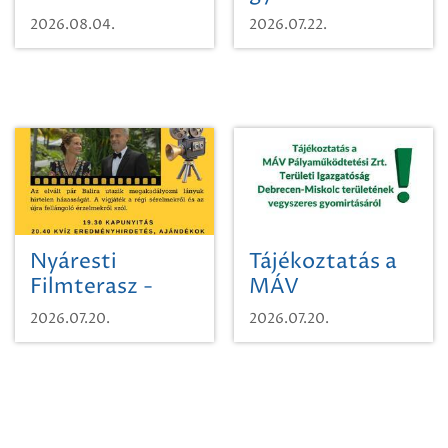
karcsúdíszbogárról
egy városi
2026.08.04.
2026.07.22.
időutazásra!
Nyáresti
Tájékoztatás a
Filmterasz -
MÁV
Beugró a
Pályaműködtetési
2026.07.20.
2026.07.20.
Paradicsomba
Zrt. Területi
Igazgatóság
Debrecen-
Miskolc
területének