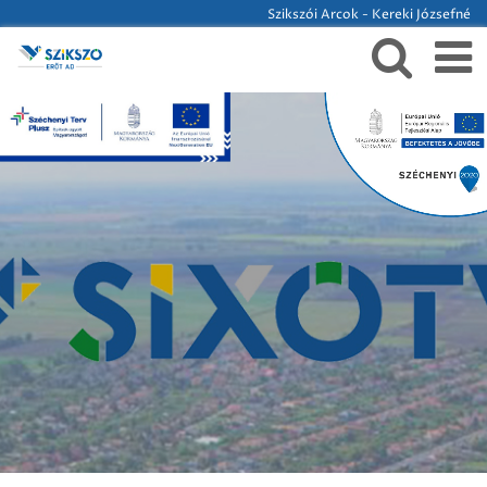
Szikszói Arcok - Kereki Józsefné