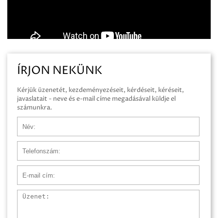
ÍRJON NEKÜNK
Kérjük üzenetét, kezdeményezéseit, kérdéseit, kéréseit,
javaslatait - neve és e-mail címe megadásával küldje el
számunkra.
Név
Telefonszám
E-mail cím
Üzenet