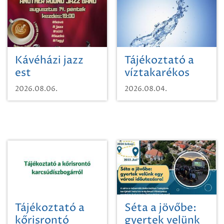
Kávéházi jazz
Tájékoztató a
est
víztakarékos
vízhasználatról
2026.08.06.
2026.08.04.
Tájékoztató a
Séta a jövőbe:
kőrisrontó
gyertek velünk