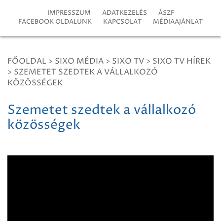
IMPRESSZUM
ADATKEZELÉS
ÁSZF
FACEBOOK OLDALUNK
KAPCSOLAT
MÉDIAAJÁNLAT
FŐOLDAL
>
SIXO MÉDIA
>
SIXO TV
>
SIXO TV HÍREK
>
SZEMETET SZEDTEK A VÁLLALKOZÓ
KÖZÖSSÉGEK
Szemetet szedtek a vállalkozó
közösségek