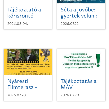
Tájékoztató a
Séta a jövőbe:
kőrisrontó
gyertek velünk
karcsúdíszbogárról
egy városi
2026.08.04.
2026.07.22.
időutazásra!
Nyáresti
Tájékoztatás a
Filmterasz -
MÁV
Beugró a
Pályaműködtetési
2026.07.20.
2026.07.20.
Paradicsomba
Zrt. Területi
Igazgatóság