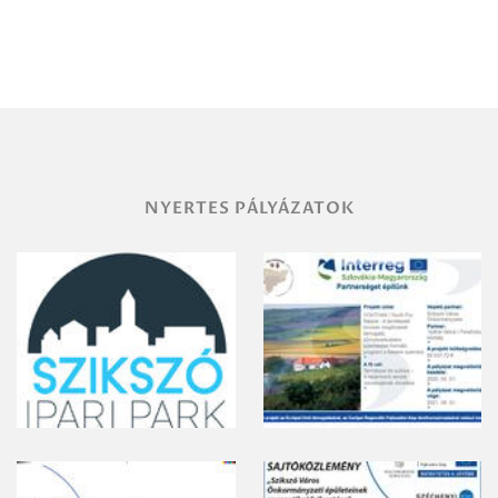
Debrecen-
Miskolc
területének
vegyszeres
gyomirtásáról
NYERTES PÁLYÁZATOK