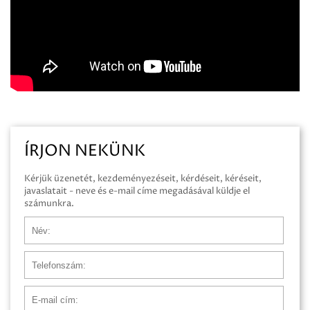
ÍRJON NEKÜNK
Kérjük üzenetét, kezdeményezéseit, kérdéseit, kéréseit,
javaslatait - neve és e-mail címe megadásával küldje el
számunkra.
Név
Telefonszám
E-mail cím