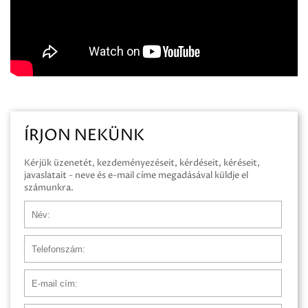
ÍRJON NEKÜNK
Kérjük üzenetét, kezdeményezéseit, kérdéseit, kéréseit,
javaslatait - neve és e-mail címe megadásával küldje el
számunkra.
Név
Telefonszám
E-mail cím