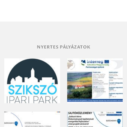
Miskolc
területének
vegyszeres
gyomirtásáról
NYERTES PÁLYÁZATOK