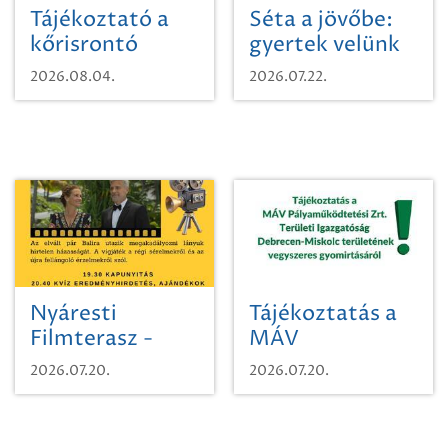
Tájékoztató a
Séta a jövőbe:
kőrisrontó
gyertek velünk
karcsúdíszbogárról
egy városi
2026.08.04.
2026.07.22.
időutazásra!
Nyáresti
Tájékoztatás a
Filmterasz -
MÁV
Beugró a
Pályaműködtetési
2026.07.20.
2026.07.20.
Paradicsomba
Zrt. Területi
Igazgatóság
Debrecen-