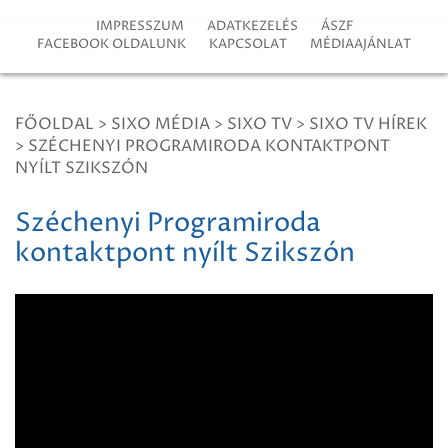
IMPRESSZUM
ADATKEZELÉS
ÁSZF
FACEBOOK OLDALUNK
KAPCSOLAT
MÉDIAAJÁNLAT
FŐOLDAL
>
SIXO MÉDIA
>
SIXO TV
>
SIXO TV HÍREK
>
SZÉCHENYI PROGRAMIRODA KONTAKTPONT
NYÍLT SZIKSZÓN
Széchenyi Programiroda
kontaktpont nyílt Szikszón