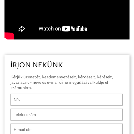
ÍRJON NEKÜNK
Kérjük üzenetét, kezdeményezéseit, kérdéseit, kéréseit,
javaslatait - neve és e-mail címe megadásával küldje el
számunkra.
Név
Telefonszám
E-mail cím