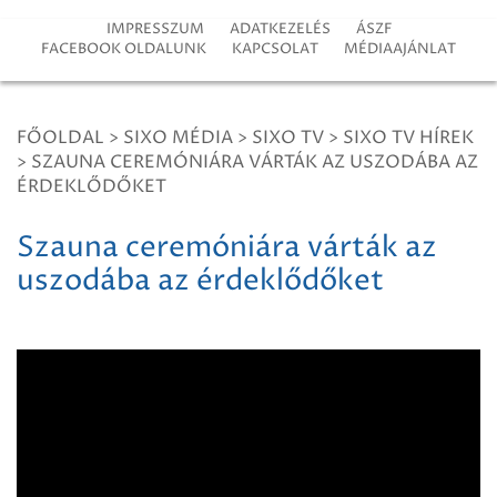
IMPRESSZUM
ADATKEZELÉS
ÁSZF
FACEBOOK OLDALUNK
KAPCSOLAT
MÉDIAAJÁNLAT
FŐOLDAL
>
SIXO MÉDIA
>
SIXO TV
>
SIXO TV HÍREK
>
SZAUNA CEREMÓNIÁRA VÁRTÁK AZ USZODÁBA AZ
ÉRDEKLŐDŐKET
Szauna ceremóniára várták az
uszodába az érdeklődőket