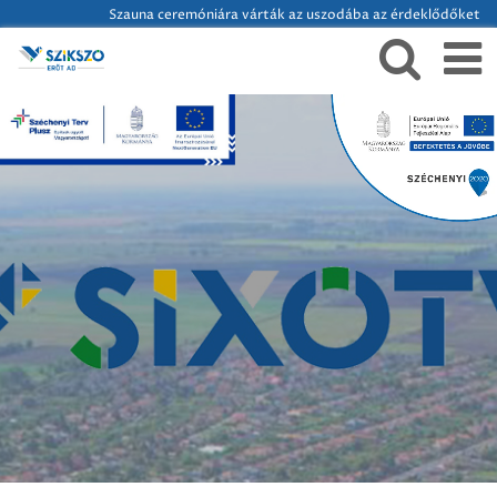
Szauna ceremóniára várták az uszodába az érdeklődőket