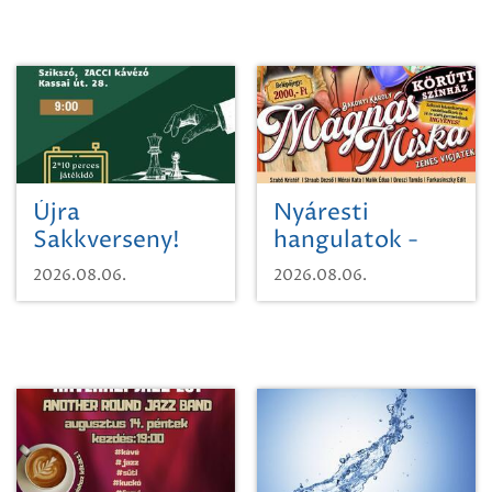
Újra
Nyáresti
Sakkverseny!
hangulatok -
Mágnás Miska
2026.08.06.
2026.08.06.