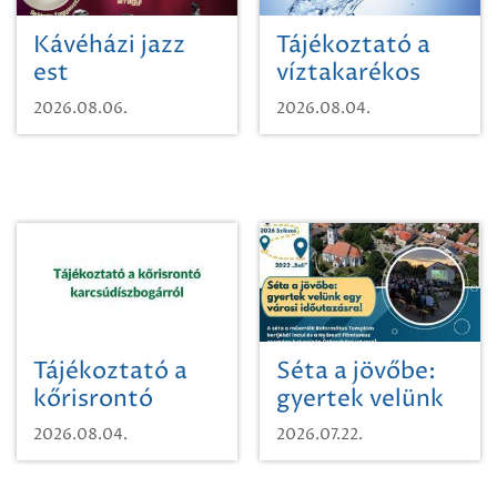
Kávéházi jazz
Tájékoztató a
est
víztakarékos
vízhasználatról
2026.08.06.
2026.08.04.
Tájékoztató a
Séta a jövőbe:
kőrisrontó
gyertek velünk
karcsúdíszbogárról
egy városi
2026.08.04.
2026.07.22.
időutazásra!