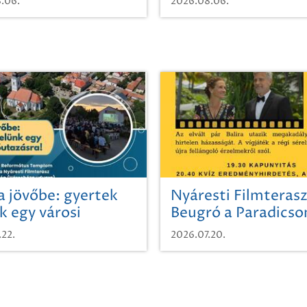
.06.
2026.08.06.
a jövőbe: gyertek
Nyáresti Filmterasz
k egy városi
Beugró a Paradics
azásra!
.22.
2026.07.20.