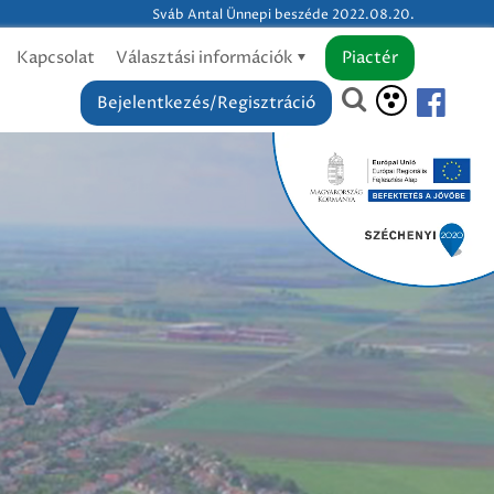
Sváb Antal Ünnepi beszéde 2022.08.20.
Kapcsolat
Választási információk
Piactér
Bejelentkezés/Regisztráció