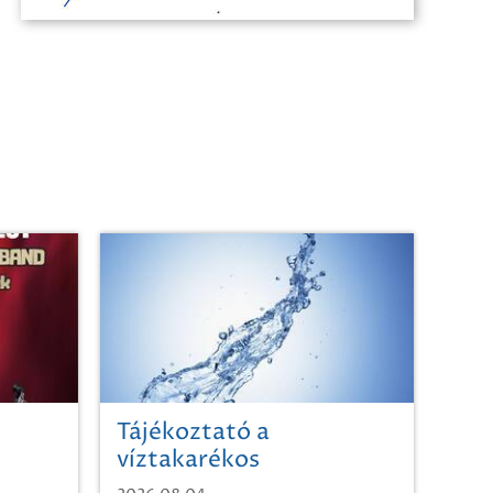
Tájékoztató a
víztakarékos
vízhasználatról