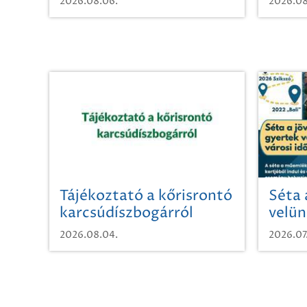
2026.08.06.
2026.08
Tájékoztató a kőrisrontó
Séta 
karcsúdíszbogárról
velün
időut
2026.08.04.
2026.07