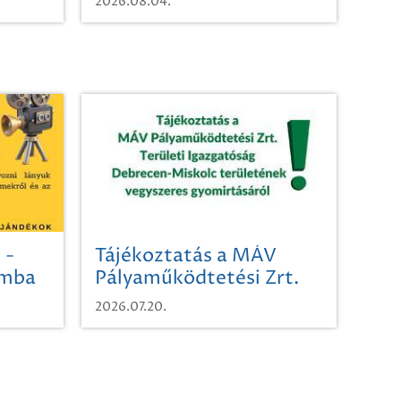
2026.08.04.
 -
Tájékoztatás a MÁV
omba
Pályaműködtetési Zrt.
Területi Igazgatóság
2026.07.20.
Debrecen-Miskolc
területének vegyszeres
gyomirtásáról