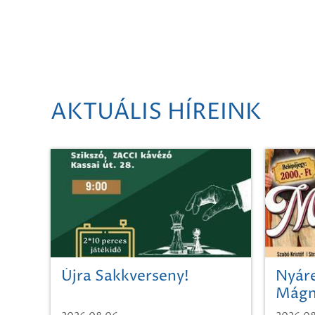
AKTUÁLIS HÍREINK
Újra Sakkverseny!
Nyáre
Mágn