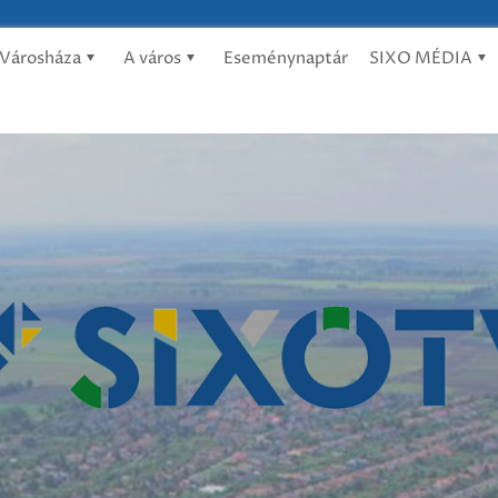
Városháza
A város
Eseménynaptár
SIXO MÉDIA