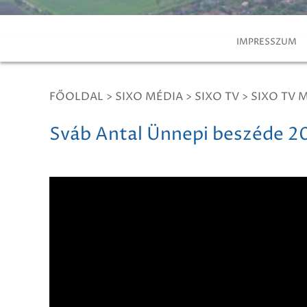
IMPRESSZUM
FŐOLDAL
>
SIXO MÉDIA
>
SIXO TV
>
SIXO TV 
Sváb Antal Ünnepi beszéde 2