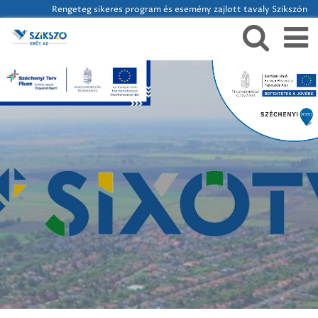
Rengeteg sikeres program és esemény zajlott tavaly Szikszón