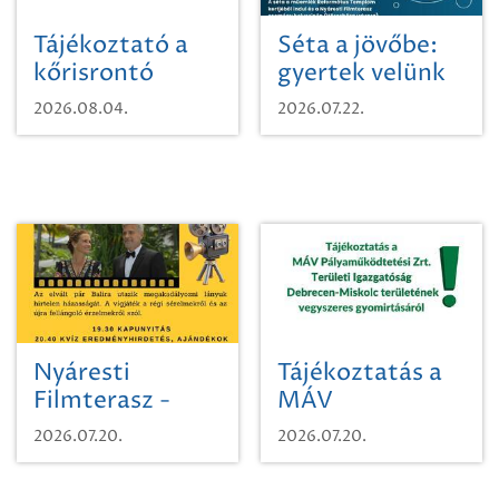
Tájékoztató a
Séta a jövőbe:
kőrisrontó
gyertek velünk
karcsúdíszbogárról
egy városi
2026.08.04.
2026.07.22.
időutazásra!
Nyáresti
Tájékoztatás a
Filmterasz -
MÁV
Beugró a
Pályaműködtetési
2026.07.20.
2026.07.20.
Paradicsomba
Zrt. Területi
Igazgatóság