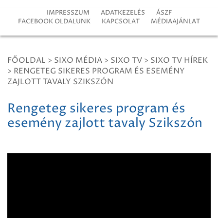
IMPRESSZUM
ADATKEZELÉS
ÁSZF
FACEBOOK OLDALUNK
KAPCSOLAT
MÉDIAAJÁNLAT
FŐOLDAL
>
SIXO MÉDIA
>
SIXO TV
>
SIXO TV HÍREK
>
RENGETEG SIKERES PROGRAM ÉS ESEMÉNY
ZAJLOTT TAVALY SZIKSZÓN
Rengeteg sikeres program és
esemény zajlott tavaly Szikszón