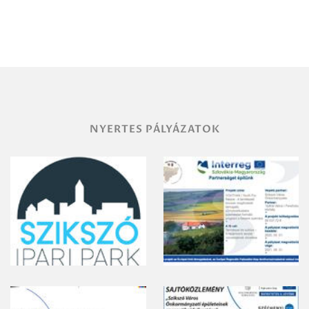
Debrecen-
Miskolc
területének
vegyszeres
gyomirtásáról
NYERTES PÁLYÁZATOK