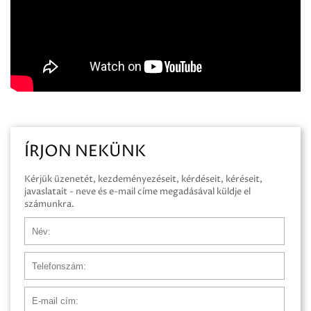
ÍRJON NEKÜNK
Kérjük üzenetét, kezdeményezéseit, kérdéseit, kéréseit,
javaslatait - neve és e-mail címe megadásával küldje el
számunkra.
Név
Telefonszám
E-mail cím