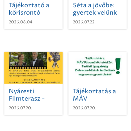
Tájékoztató a
Séta a jövőbe:
kőrisrontó
gyertek velünk
karcsúdíszbogárról
egy városi
2026.08.04.
2026.07.22.
időutazásra!
Nyáresti
Tájékoztatás a
Filmterasz -
MÁV
Beugró a
Pályaműködtetési
2026.07.20.
2026.07.20.
Paradicsomba
Zrt. Területi
Igazgatóság
Debrecen-