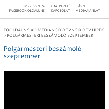
IMPRESSZUM
ADATKEZELÉS
ÁSZF
FACEBOOK OLDALUNK
KAPCSOLAT
MÉDIAAJÁNLAT
FŐOLDAL
>
SIXO MÉDIA
>
SIXO TV
>
SIXO TV HÍREK
>
POLGÁRMESTERI BESZÁMOLÓ SZEPTEMBER
Polgármesteri beszámoló
szeptember