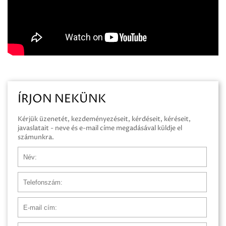
ÍRJON NEKÜNK
Kérjük üzenetét, kezdeményezéseit, kérdéseit, kéréseit,
javaslatait - neve és e-mail címe megadásával küldje el
számunkra.
Név
Telefonszám
E-mail cím