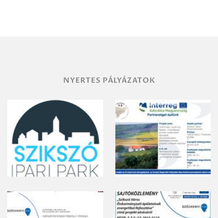
Miskolc
területének
vegyszeres
gyomirtásáról
NYERTES PÁLYÁZATOK