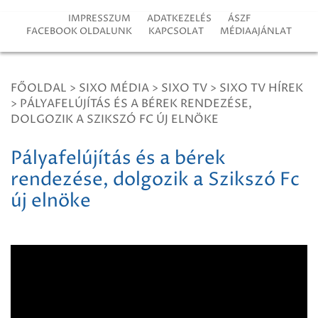
IMPRESSZUM
ADATKEZELÉS
ÁSZF
FACEBOOK OLDALUNK
KAPCSOLAT
MÉDIAAJÁNLAT
FŐOLDAL
>
SIXO MÉDIA
>
SIXO TV
>
SIXO TV HÍREK
>
PÁLYAFELÚJÍTÁS ÉS A BÉREK RENDEZÉSE,
DOLGOZIK A SZIKSZÓ FC ÚJ ELNÖKE
Pályafelújítás és a bérek
rendezése, dolgozik a Szikszó Fc
új elnöke