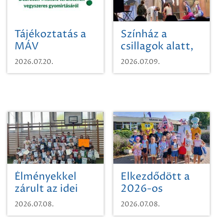
Tájékoztatás a
Színház a
MÁV
csillagok alatt,
Pályaműködtetési
sikeres nyitány
2026.07.20.
2026.07.09.
Zrt. Területi
Szikszón
Igazgatóság
Debrecen-
Miskolc
területének
vegyszeres
gyomirtásáról
Élményekkel
Elkezdődött a
zárult az idei
2026-os
sporttábor!
SpongyaBob
2026.07.08.
2026.07.08.
tábor!