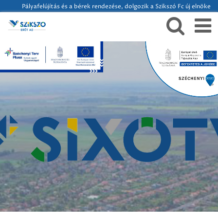
Pályafelújítás és a bérek rendezése, dolgozik a Szikszó Fc új elnöke