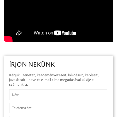
ÍRJON NEKÜNK
Kérjük üzenetét, kezdeményezéseit, kérdéseit, kéréseit,
javaslatait - neve és e-mail címe megadásával küldje el
számunkra.
Név
Telefonszám