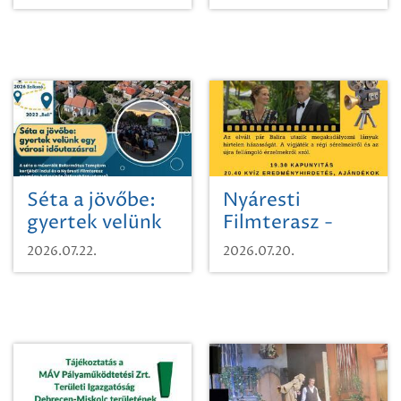
Séta a jövőbe:
Nyáresti
gyertek velünk
Filmterasz -
egy városi
Beugró a
2026.07.22.
2026.07.20.
időutazásra!
Paradicsomba