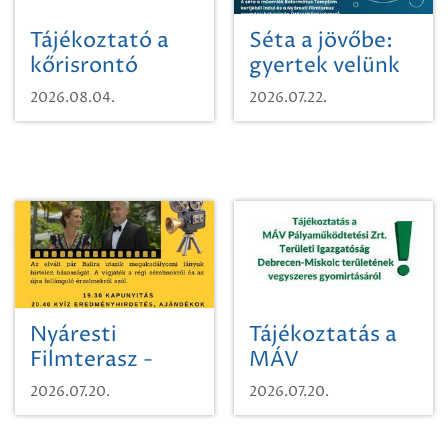
Tájékoztató a
Séta a jövőbe:
kőrisrontó
gyertek velünk
karcsúdíszbogárról
egy városi
2026.08.04.
2026.07.22.
időutazásra!
Nyáresti
Tájékoztatás a
Filmterasz -
MÁV
Beugró a
Pályaműködtetési
2026.07.20.
2026.07.20.
Paradicsomba
Zrt. Területi
Igazgatóság