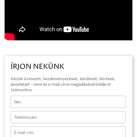
ÍRJON NEKÜNK
Kérjük üzenetét, kezdeményezéseit, kérdéseit, kéréseit,
javaslatait - neve és e-mail címe megadásával küldje el
számunkra.
Név
Telefonszám
E-mail cím