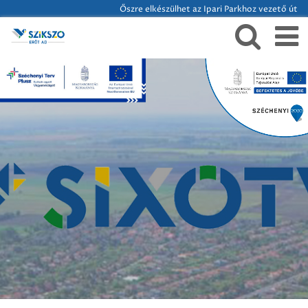
Őszre elkészülhet az Ipari Parkhoz vezető út