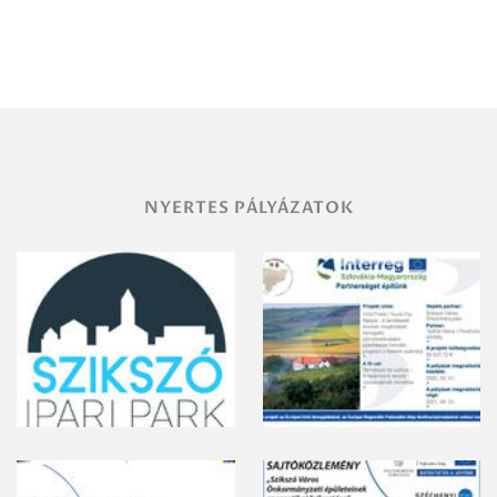
Debrecen-
Miskolc
területének
vegyszeres
gyomirtásáról
NYERTES PÁLYÁZATOK