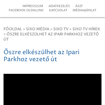
IMPRESSZUM
ADATKEZELÉS
ÁSZF
FACEBOOK OLDALUNK
KAPCSOLAT
MÉDIAAJÁNLAT
FŐOLDAL
>
SIXO MÉDIA
>
SIXO TV
>
SIXO TV HÍREK
>
ŐSZRE ELKÉSZÜLHET AZ IPARI PARKHOZ VEZETŐ
ÚT
Őszre elkészülhet az Ipari
Parkhoz vezető út