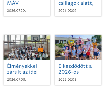
MÁV
csillagok alatt,
Pályaműködtetési
sikeres nyitány
2026.07.20.
2026.07.09.
Zrt. Területi
Szikszón
Igazgatóság
Debrecen-
Miskolc
területének
vegyszeres
gyomirtásáról
Élményekkel
Elkezdődött a
zárult az idei
2026-os
sporttábor!
SpongyaBob
2026.07.08.
2026.07.08.
tábor!