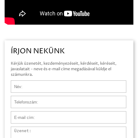
ÍRJON NEKÜNK
Kérjük üzenetét, kezdeményezéseit, kérdéseit, kéréseit,
javaslatait - neve és e-mail címe megadásával küldje el
számunkra.
Név
Telefonszám
E-mail cím
Üzenet