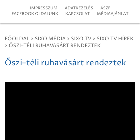
IMPRESSZUM
ADATKEZELÉS
ÁSZF
FACEBOOK OLDALUNK
KAPCSOLAT
MÉDIAAJÁNLAT
FŐOLDAL
>
SIXO MÉDIA
>
SIXO TV
>
SIXO TV HÍREK
>
ŐSZI–TÉLI RUHAVÁSÁRT RENDEZTEK
Őszi–téli ruhavásárt rendeztek