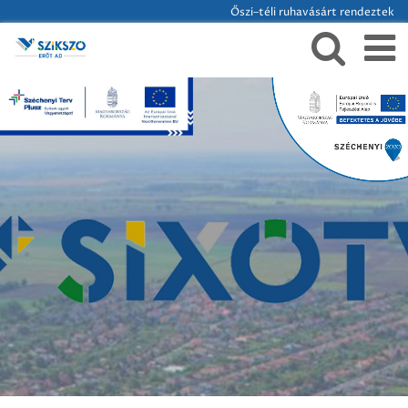
Őszi–téli ruhavásárt rendeztek