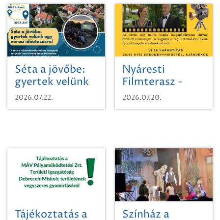
Séta a jövőbe:
Nyáresti
gyertek velünk
Filmterasz -
egy városi
Beugró a
2026.07.22.
2026.07.20.
időutazásra!
Paradicsomba
Tájékoztatás a
Színház a