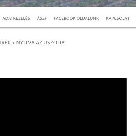
ADATKEZELÉS
ÁSZF
FACEBOOK OLDALUNK
KAPCSOLAT
ÍREK
>
NYITVA AZ USZODA