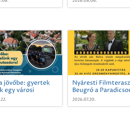
.06.
2026.08.06.
a jövőbe: gyertek
Nyáresti Filmterasz
k egy városi
Beugró a Paradics
azásra!
.22.
2026.07.20.