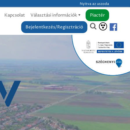
Nyitva az uszoda
Kapcsolat
Választási információk
Piactér
Bejelentkezés/Regisztráció