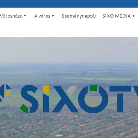
Városháza
A város
Eseménynaptár
SIXO MÉDIA