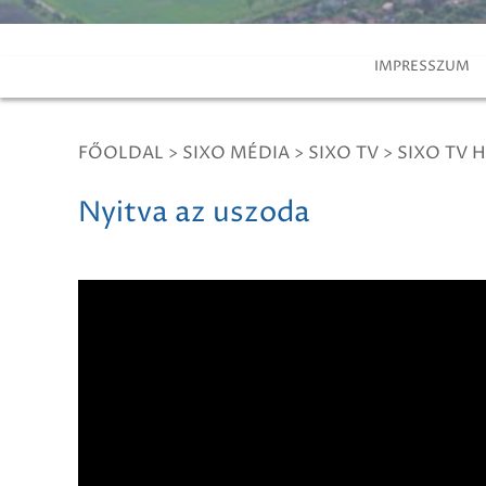
IMPRESSZUM
FŐOLDAL
>
SIXO MÉDIA
>
SIXO TV
>
SIXO TV H
Nyitva az uszoda