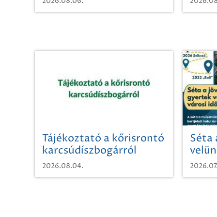
2026.08.06.
2026.08
Tájékoztató a kőrisrontó
Séta 
karcsúdíszbogárról
velün
időut
2026.08.04.
2026.07