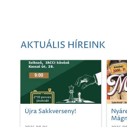
AKTUÁLIS HÍREINK
Újra Sakkverseny!
Nyáre
Mágn