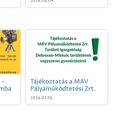
2026.08.04.
 -
Tájékoztatás a MÁV
omba
Pályaműködtetési Zrt.
Területi Igazgatóság
2026.07.20.
Debrecen-Miskolc
területének vegyszeres
gyomirtásáról