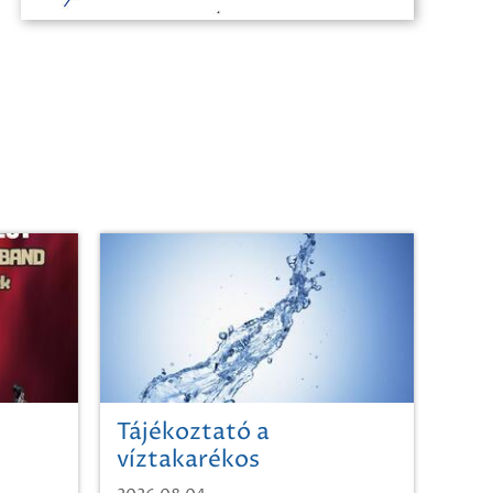
Tájékoztató a
víztakarékos
vízhasználatról