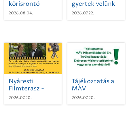
kőrisrontó
gyertek velünk
karcsúdíszbogárról
egy városi
2026.08.04.
2026.07.22.
időutazásra!
Nyáresti
Tájékoztatás a
Filmterasz -
MÁV
Beugró a
Pályaműködtetési
2026.07.20.
2026.07.20.
Paradicsomba
Zrt. Területi
Igazgatóság
Debrecen-
Miskolc