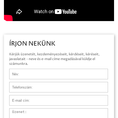
ÍRJON NEKÜNK
Kérjük üzenetét, kezdeményezéseit, kérdéseit, kéréseit,
javaslatait - neve és e-mail címe megadásával küldje el
számunkra.
Név
Telefonszám
E-mail cím
Üzenet