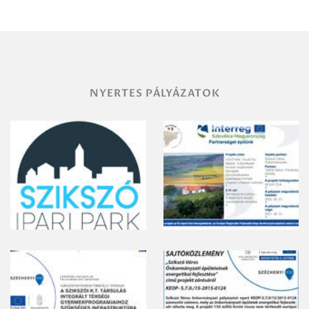
területének
vegyszeres
gyomirtásáról
NYERTES PÁLYÁZATOK