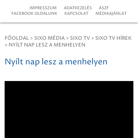
IMPRESSZUM
ADATKEZELÉS
ÁSZF
FACEBOOK OLDALUNK
KAPCSOLAT
MÉDIAAJÁNLAT
FŐOLDAL
>
SIXO MÉDIA
>
SIXO TV
>
SIXO TV HÍREK
>
NYÍLT NAP LESZ A MENHELYEN
Nyílt nap lesz a menhelyen