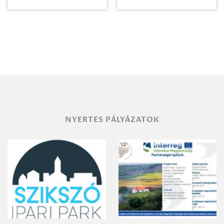
Paradicsomba
Zrt. Területi
Igazgatóság
Debrecen-
Miskolc
területének
vegyszeres
gyomirtásáról
NYERTES PÁLYÁZATOK