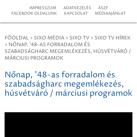
IMPRESSZUM
ADATKEZELÉS
ÁSZF
FACEBOOK OLDALUNK
KAPCSOLAT
MÉDIAAJÁNLAT
FŐOLDAL
>
SIXO MÉDIA
>
SIXO TV
>
SIXO TV HÍREK
>
NŐNAP, '48-AS FORRADALOM ÉS
SZABADSÁGHARC MEGEMLÉKEZÉS, HÚSVÉTVÁRÓ /
MÁRCIUSI PROGRAMOK
Nőnap, '48-as forradalom és
szabadságharc megemlékezés,
húsvétváró / márciusi programok