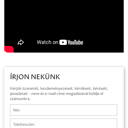
ÍRJON NEKÜNK
Kérjük üzenetét, kezdeményezéseit, kérdéseit, kéréseit,
javaslatait - neve és e-mail címe megadásával küldje el
számunkra.
Név
Telefonszám