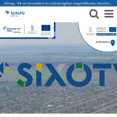
Nőnap, '48-as forradalom és szabadságharc megemlékezés, húsvétváró / márciusi programok