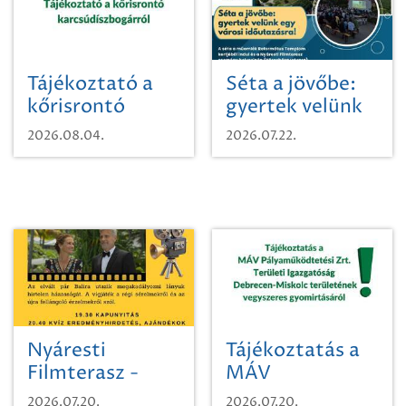
Tájékoztató a
Séta a jövőbe:
kőrisrontó
gyertek velünk
karcsúdíszbogárról
egy városi
2026.08.04.
2026.07.22.
időutazásra!
Nyáresti
Tájékoztatás a
Filmterasz -
MÁV
Beugró a
Pályaműködtetési
2026.07.20.
2026.07.20.