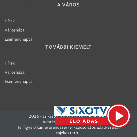
A VÁROS
Hírek
Városháza
Eseménynaptár
TOVÁBBI KIEMELT
Hírek
Városháza
Eseménynaptár
2026 - szikszo.hu - Szikszó Város honlapja
Adatkezelési szabályzatok
Térfigyelő kamerarendszerrel kapcsolatos adatkezelési
tájékoztató