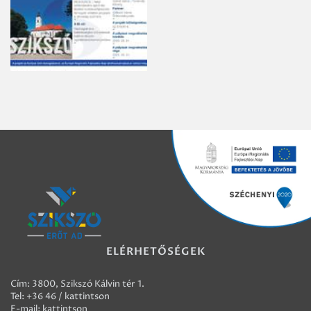
ELÉRHETŐSÉGEK
Cím: 3800, Szikszó Kálvin tér 1.
Tel:
+36 46 / kattintson
E-mail:
kattintson