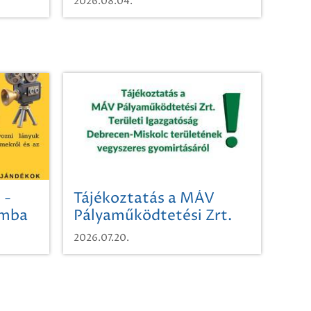
2026.08.04.
 -
Tájékoztatás a MÁV
omba
Pályaműködtetési Zrt.
Területi Igazgatóság
2026.07.20.
Debrecen-Miskolc
területének vegyszeres
gyomirtásáról