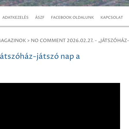
ADATKEZELÉS
ÁSZF
FACEBOOK OLDALUNK
KAPCSOLAT
MAGAZINOK
>
NO COMMENT 2026.02.27. - „JÁTSZÓHÁZ
átszóház-játszó nap a