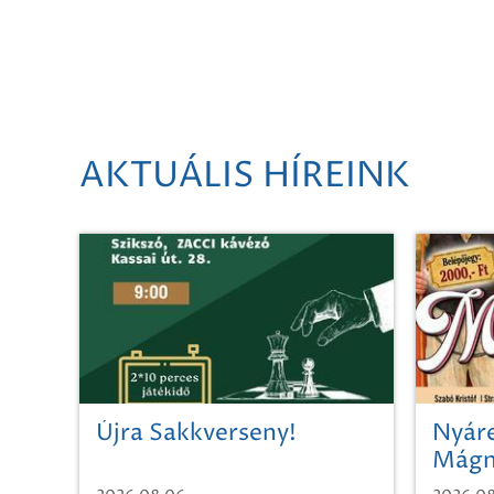
AKTUÁLIS HÍREINK
Újra Sakkverseny!
Nyáre
Mágn