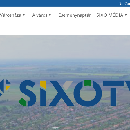
No Com
Városháza
A város
Eseménynaptár
SIXO MÉDIA