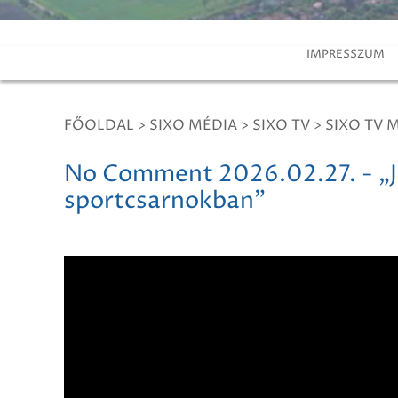
IMPRESSZUM
FŐOLDAL
>
SIXO MÉDIA
>
SIXO TV
>
SIXO TV 
No Comment 2026.02.27. - „J
sportcsarnokban”