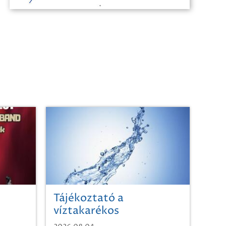
Tájékoztató a
víztakarékos
vízhasználatról