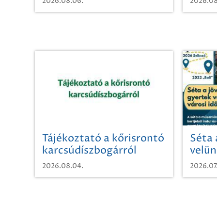
2026.08.06.
2026.08
Tájékoztató a kőrisrontó
Séta 
karcsúdíszbogárról
velün
időut
2026.08.04.
2026.07