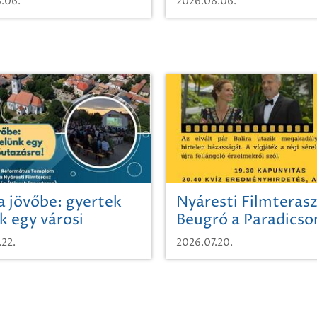
.06.
2026.08.06.
a jövőbe: gyertek
Nyáresti Filmterasz
k egy városi
Beugró a Paradics
azásra!
.22.
2026.07.20.