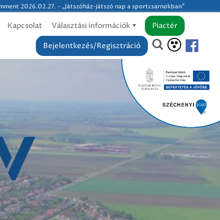
ment 2026.02.27. - „Játszóház-játszó nap a sportcsarnokban”
Kapcsolat
Választási információk
Piactér
Bejelentkezés/Regisztráció