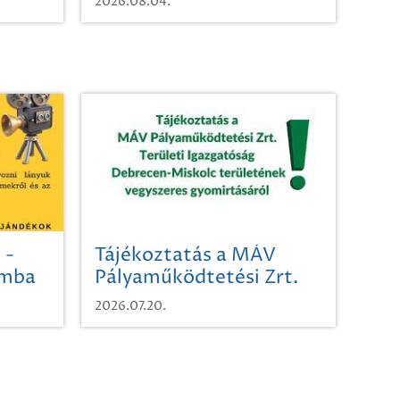
2026.08.04.
 -
Tájékoztatás a MÁV
omba
Pályaműködtetési Zrt.
Területi Igazgatóság
2026.07.20.
Debrecen-Miskolc
területének vegyszeres
gyomirtásáról