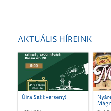
AKTUÁLIS HÍREINK
Újra Sakkverseny!
Nyáre
Mágn