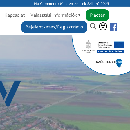
No Comment / Mindenszentek Szikszó 2025
Kapcsolat
Választási információk
Piactér
Bejelentkezés/Regisztráció