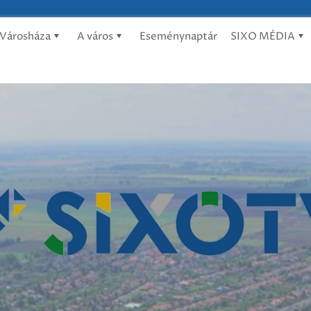
Városháza
A város
Eseménynaptár
SIXO MÉDIA