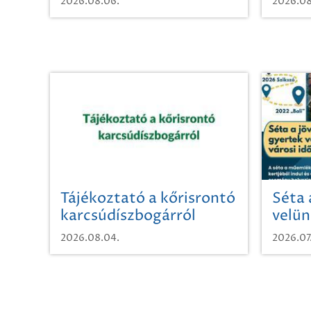
2026.08.06.
2026.08
Tájékoztató a kőrisrontó
Séta 
karcsúdíszbogárról
velün
időut
2026.08.04.
2026.07