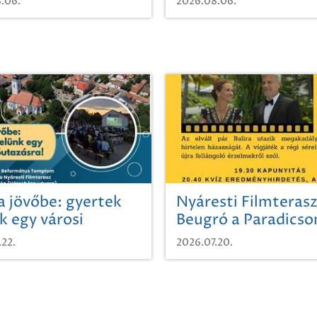
.06.
2026.08.06.
a jövőbe: gyertek
Nyáresti Filmterasz
k egy városi
Beugró a Paradics
azásra!
.22.
2026.07.20.