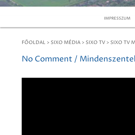
IMPRESSZUM
FŐOLDAL
>
SIXO MÉDIA
>
SIXO TV
>
SIXO TV 
No Comment / Mindenszentek