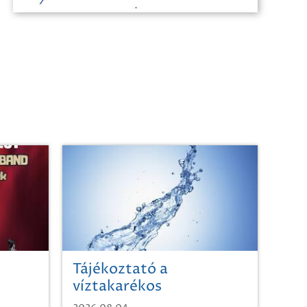
Tájékoztató a
víztakarékos
vízhasználatról