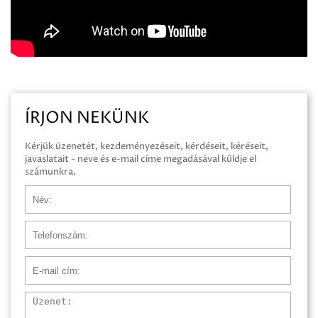
ÍRJON NEKÜNK
Kérjük üzenetét, kezdeményezéseit, kérdéseit, kéréseit,
javaslatait - neve és e-mail címe megadásával küldje el
számunkra.
Név
Telefonszám
E-mail cím
Üzenet