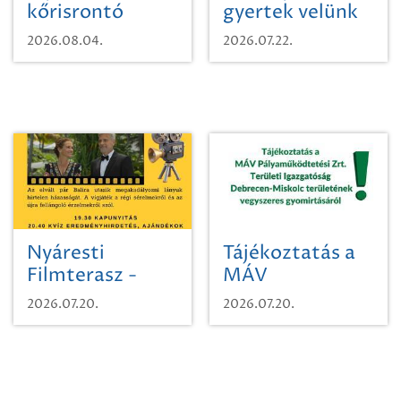
kőrisrontó
gyertek velünk
karcsúdíszbogárról
egy városi
2026.08.04.
2026.07.22.
időutazásra!
Nyáresti
Tájékoztatás a
Filmterasz -
MÁV
Beugró a
Pályaműködtetési
2026.07.20.
2026.07.20.
Paradicsomba
Zrt. Területi
Igazgatóság
Debrecen-
Miskolc