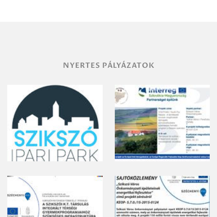
területének
vegyszeres
gyomirtásáról
NYERTES PÁLYÁZATOK