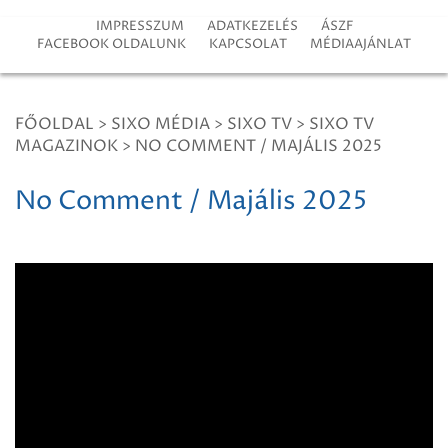
IMPRESSZUM
ADATKEZELÉS
ÁSZF
FACEBOOK OLDALUNK
KAPCSOLAT
MÉDIAAJÁNLAT
FŐOLDAL
>
SIXO MÉDIA
>
SIXO TV
>
SIXO TV
MAGAZINOK
>
NO COMMENT / MAJÁLIS 2025
No Comment / Majális 2025