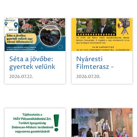
Séta a jövőbe:
Nyáresti
gyertek velünk
Filmterasz -
egy városi
Beugró a
2026.07.22.
2026.07.20.
időutazásra!
Paradicsomba