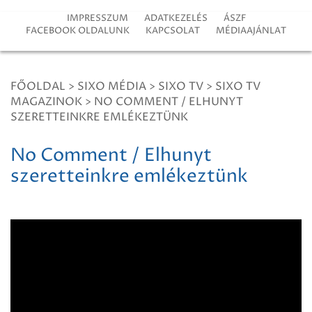
IMPRESSZUM
ADATKEZELÉS
ÁSZF
FACEBOOK OLDALUNK
KAPCSOLAT
MÉDIAAJÁNLAT
FŐOLDAL
>
SIXO MÉDIA
>
SIXO TV
>
SIXO TV
MAGAZINOK
>
NO COMMENT / ELHUNYT
SZERETTEINKRE EMLÉKEZTÜNK
No Comment / Elhunyt
szeretteinkre emlékeztünk