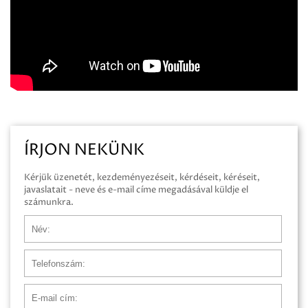
ÍRJON NEKÜNK
Kérjük üzenetét, kezdeményezéseit, kérdéseit, kéréseit,
javaslatait - neve és e-mail címe megadásával küldje el
számunkra.
Név
Telefonszám
E-mail cím