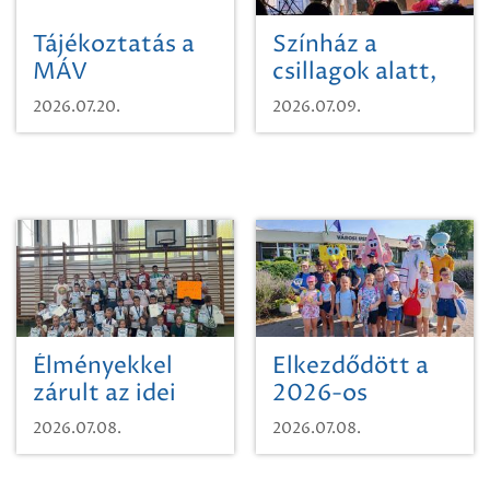
Tájékoztatás a
Színház a
MÁV
csillagok alatt,
Pályaműködtetési
sikeres nyitány
2026.07.20.
2026.07.09.
Zrt. Területi
Szikszón
Igazgatóság
Debrecen-
Miskolc
területének
vegyszeres
gyomirtásáról
Élményekkel
Elkezdődött a
zárult az idei
2026-os
sporttábor!
SpongyaBob
2026.07.08.
2026.07.08.
tábor!