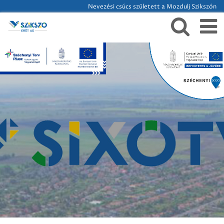
Nevezési csúcs született a Mozdulj Szikszón