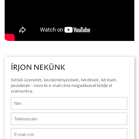
ÍRJON NEKÜNK
Kérjük üzenetét, kezdeményezéseit, kérdéseit, kéréseit,
javaslatait - neve és e-mail címe megadásával küldje el
számunkra.
Név
Telefonszám
E-mail cím