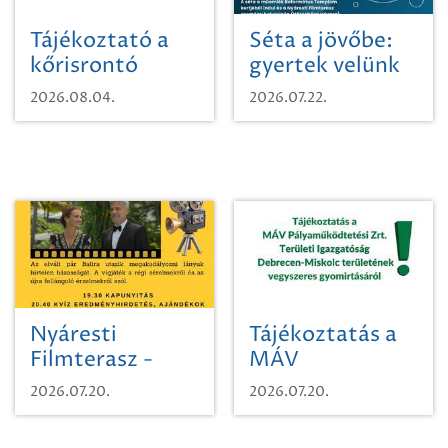
Tájékoztató a
Séta a jövőbe:
kőrisrontó
gyertek velünk
karcsúdíszbogárról
egy városi
2026.08.04.
2026.07.22.
időutazásra!
Nyáresti
Tájékoztatás a
Filmterasz -
MÁV
Beugró a
Pályaműködtetési
2026.07.20.
2026.07.20.
Paradicsomba
Zrt. Területi
Igazgatóság