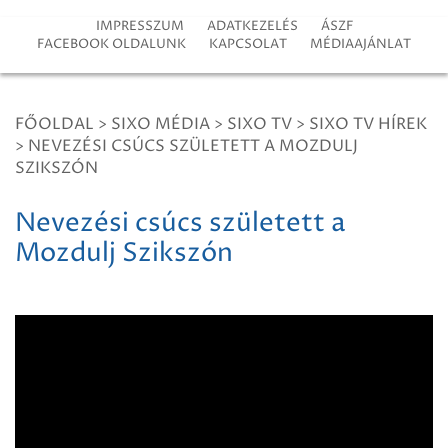
IMPRESSZUM
ADATKEZELÉS
ÁSZF
FACEBOOK OLDALUNK
KAPCSOLAT
MÉDIAAJÁNLAT
FŐOLDAL
>
SIXO MÉDIA
>
SIXO TV
>
SIXO TV HÍREK
>
NEVEZÉSI CSÚCS SZÜLETETT A MOZDULJ
SZIKSZÓN
Nevezési csúcs született a
Mozdulj Szikszón