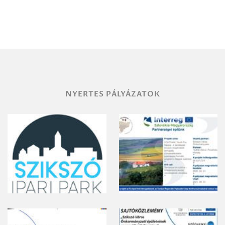
Debrecen-
Miskolc
területének
vegyszeres
gyomirtásáról
NYERTES PÁLYÁZATOK