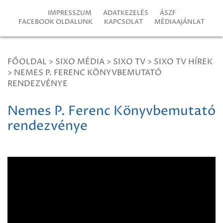
IMPRESSZUM
ADATKEZELÉS
ÁSZF
FACEBOOK OLDALUNK
KAPCSOLAT
MÉDIAAJÁNLAT
FŐOLDAL
>
SIXO MÉDIA
>
SIXO TV
>
SIXO TV HÍREK
>
NEMES P. FERENC KÖNYVBEMUTATÓ
RENDEZVÉNYE
Nemes P. Ferenc Könyvbemutató
rendezvénye