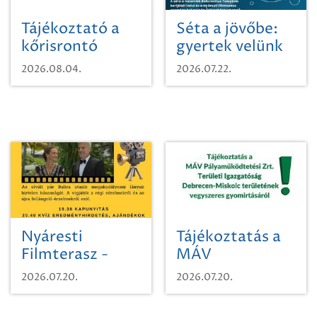
Tájékoztató a
Séta a jövőbe:
kőrisrontó
gyertek velünk
karcsúdíszbogárról
egy városi
2026.08.04.
2026.07.22.
időutazásra!
Nyáresti
Tájékoztatás a
Filmterasz -
MÁV
Beugró a
Pályaműködtetési
2026.07.20.
2026.07.20.
Paradicsomba
Zrt. Területi
Igazgatóság