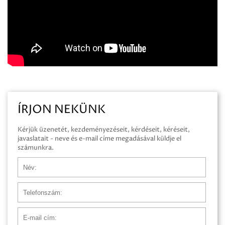
ÍRJON NEKÜNK
Kérjük üzenetét, kezdeményezéseit, kérdéseit, kéréseit,
javaslatait - neve és e-mail címe megadásával küldje el
számunkra.
Név
Telefonszám
E-mail cím