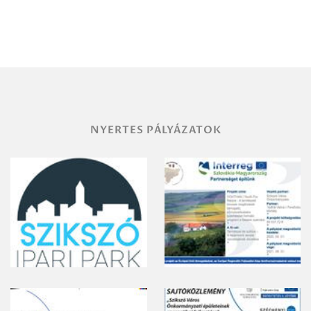
Debrecen-
Miskolc
területének
vegyszeres
gyomirtásáról
NYERTES PÁLYÁZATOK