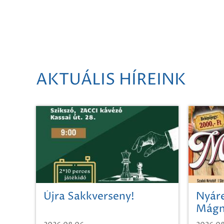
AKTUÁLIS HÍREINK
Újra Sakkverseny!
Nyáre
Mágn