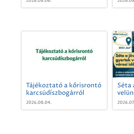
2026.08.06.
2026.08
Tájékoztató a kőrisrontó
Séta 
karcsúdíszbogárról
velün
időut
2026.08.04.
2026.07