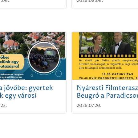
.06.
2026.08.06.
a jövőbe: gyertek
Nyáresti Filmterasz
k egy városi
Beugró a Paradics
azásra!
.22.
2026.07.20.