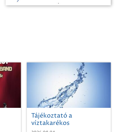
Tájékoztató a
víztakarékos
vízhasználatról