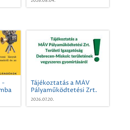
2026.08.04.
 -
Tájékoztatás a MÁV
omba
Pályaműködtetési Zrt.
Területi Igazgatóság
2026.07.20.
Debrecen-Miskolc
területének vegyszeres
gyomirtásáról