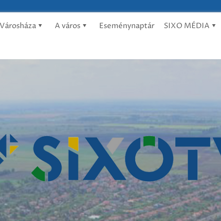
Városháza
A város
Eseménynaptár
SIXO MÉDIA