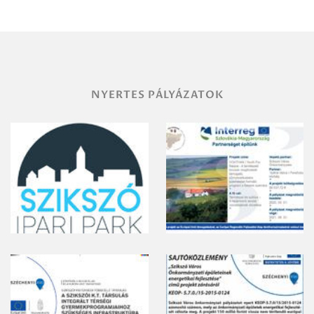
területének
vegyszeres
gyomirtásáról
NYERTES PÁLYÁZATOK