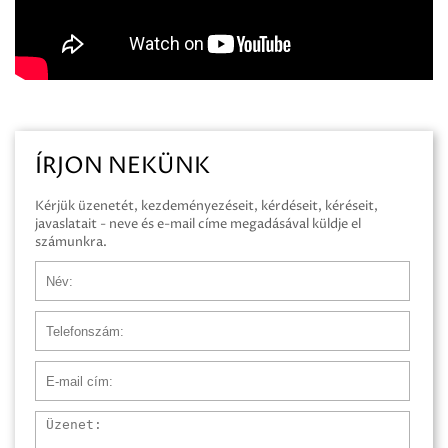
ÍRJON NEKÜNK
Kérjük üzenetét, kezdeményezéseit, kérdéseit, kéréseit,
javaslatait - neve és e-mail címe megadásával küldje el
számunkra.
Név
Telefonszám
E-mail cím
Üzenet