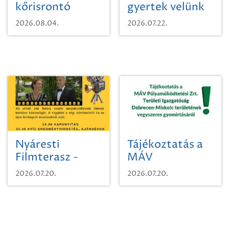
kőrisrontó
gyertek velünk
karcsúdíszbogárról
egy városi
2026.08.04.
2026.07.22.
időutazásra!
Nyáresti
Tájékoztatás a
Filmterasz -
MÁV
Beugró a
Pályaműködtetési
2026.07.20.
2026.07.20.
Paradicsomba
Zrt. Területi
Igazgatóság
Debrecen-
Miskolc