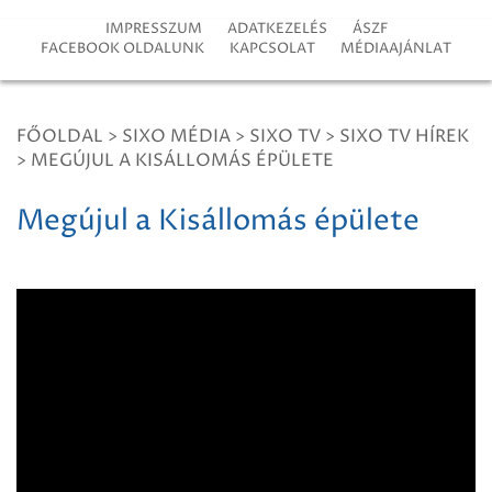
IMPRESSZUM
ADATKEZELÉS
ÁSZF
FACEBOOK OLDALUNK
KAPCSOLAT
MÉDIAAJÁNLAT
FŐOLDAL
>
SIXO MÉDIA
>
SIXO TV
>
SIXO TV HÍREK
>
MEGÚJUL A KISÁLLOMÁS ÉPÜLETE
Megújul a Kisállomás épülete