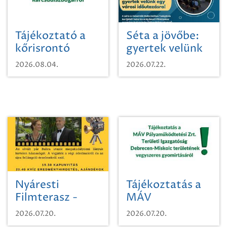
Tájékoztató a
Séta a jövőbe:
kőrisrontó
gyertek velünk
karcsúdíszbogárról
egy városi
2026.08.04.
2026.07.22.
időutazásra!
Nyáresti
Tájékoztatás a
Filmterasz -
MÁV
Beugró a
Pályaműködtetési
2026.07.20.
2026.07.20.
Paradicsomba
Zrt. Területi