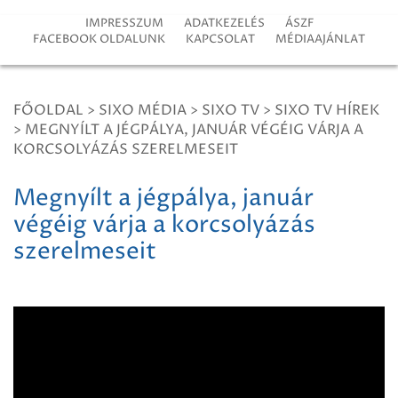
IMPRESSZUM
ADATKEZELÉS
ÁSZF
FACEBOOK OLDALUNK
KAPCSOLAT
MÉDIAAJÁNLAT
FŐOLDAL
>
SIXO MÉDIA
>
SIXO TV
>
SIXO TV HÍREK
>
MEGNYÍLT A JÉGPÁLYA, JANUÁR VÉGÉIG VÁRJA A
KORCSOLYÁZÁS SZERELMESEIT
Megnyílt a jégpálya, január
végéig várja a korcsolyázás
szerelmeseit