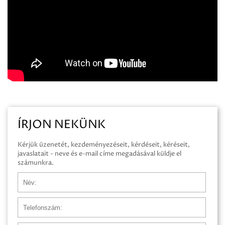
ÍRJON NEKÜNK
Kérjük üzenetét, kezdeményezéseit, kérdéseit, kéréseit,
javaslatait - neve és e-mail címe megadásával küldje el
számunkra.
Név
Telefonszám