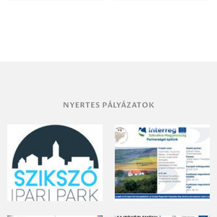
Igazgatóság
Debrecen-
Miskolc
területének
vegyszeres
gyomirtásáról
NYERTES PÁLYÁZATOK