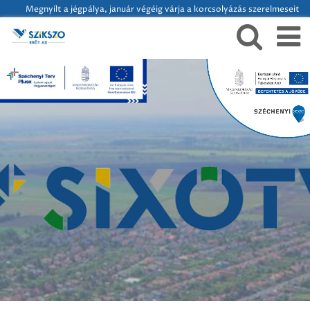
Megnyílt a jégpálya, január végéig várja a korcsolyázás szerelmeseit