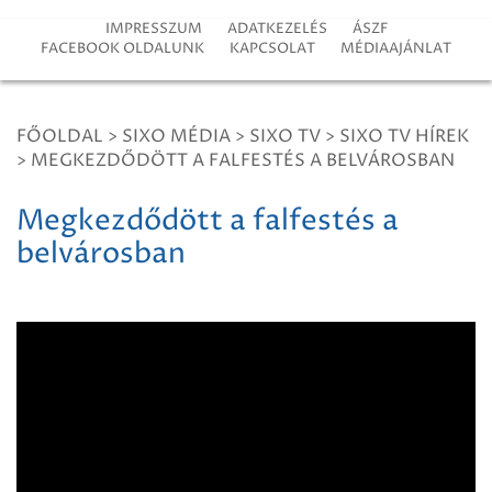
IMPRESSZUM
ADATKEZELÉS
ÁSZF
FACEBOOK OLDALUNK
KAPCSOLAT
MÉDIAAJÁNLAT
FŐOLDAL
>
SIXO MÉDIA
>
SIXO TV
>
SIXO TV HÍREK
>
MEGKEZDŐDÖTT A FALFESTÉS A BELVÁROSBAN
Megkezdődött a falfestés a
belvárosban