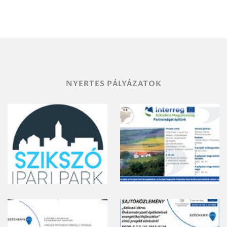
Miskolc
területének
vegyszeres
gyomirtásáról
NYERTES PÁLYÁZATOK