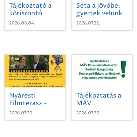
Tájékoztató a
Séta a jövőbe:
kőrisrontó
gyertek velünk
karcsúdíszbogárról
egy városi
2026.08.04.
2026.07.22.
időutazásra!
Nyáresti
Tájékoztatás a
Filmterasz -
MÁV
Beugró a
Pályaműködtetési
2026.07.20.
2026.07.20.
Paradicsomba
Zrt. Területi
Igazgatóság
Debrecen-