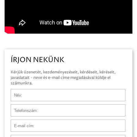
ÍRJON NEKÜNK
Kérjük üzenetét, kezdeményezéseit, kérdéseit, kéréseit,
javaslatait - neve és e-mail címe megadásával küldje el
számunkra.
Név
Telefonszám
E-mail cím