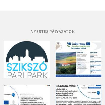
területének
vegyszeres
gyomirtásáról
NYERTES PÁLYÁZATOK