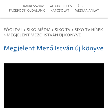
IMPRESSZUM
ADATKEZELÉS
ÁSZF
FACEBOOK OLDALUNK
KAPCSOLAT
MÉDIAAJÁNLAT
FŐOLDAL
>
SIXO MÉDIA
>
SIXO TV
>
SIXO TV HÍREK
>
MEGJELENT MEZŐ ISTVÁN ÚJ KÖNYVE
Megjelent Mező István új könyve