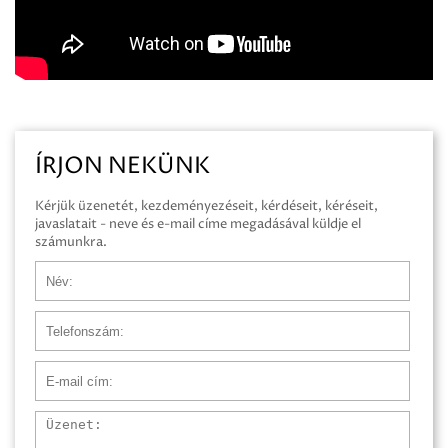
ÍRJON NEKÜNK
Kérjük üzenetét, kezdeményezéseit, kérdéseit, kéréseit,
javaslatait - neve és e-mail címe megadásával küldje el
számunkra.
Név
Telefonszám
E-mail cím
Üzenet