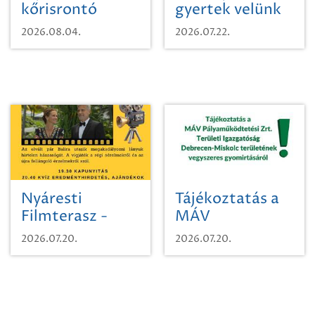
kőrisrontó
gyertek velünk
karcsúdíszbogárról
egy városi
2026.08.04.
2026.07.22.
időutazásra!
Nyáresti
Tájékoztatás a
Filmterasz -
MÁV
Beugró a
Pályaműködtetési
2026.07.20.
2026.07.20.
Paradicsomba
Zrt. Területi
Igazgatóság
Debrecen-
Miskolc