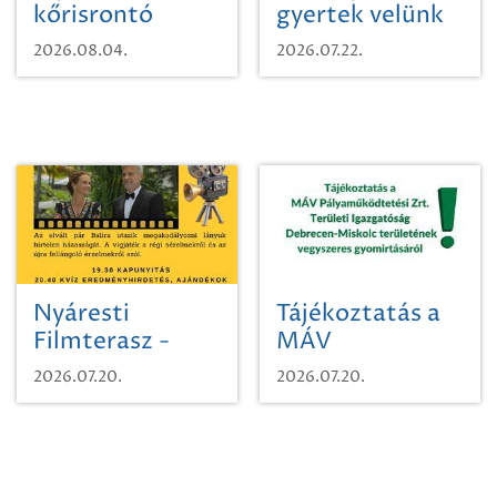
kőrisrontó
gyertek velünk
karcsúdíszbogárról
egy városi
2026.08.04.
2026.07.22.
időutazásra!
Nyáresti
Tájékoztatás a
Filmterasz -
MÁV
Beugró a
Pályaműködtetési
2026.07.20.
2026.07.20.
Paradicsomba
Zrt. Területi
Igazgatóság
Debrecen-
Miskolc