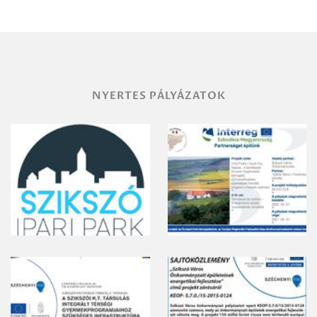
területének
vegyszeres
gyomirtásáról
NYERTES PÁLYÁZATOK