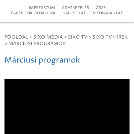
IMPRESSZUM
ADATKEZELÉS
ÁSZF
FACEBOOK OLDALUNK
KAPCSOLAT
MÉDIAAJÁNLAT
FŐOLDAL
>
SIXO MÉDIA
>
SIXO TV
>
SIXO TV HÍREK
>
MÁRCIUSI PROGRAMOK
Márciusi programok