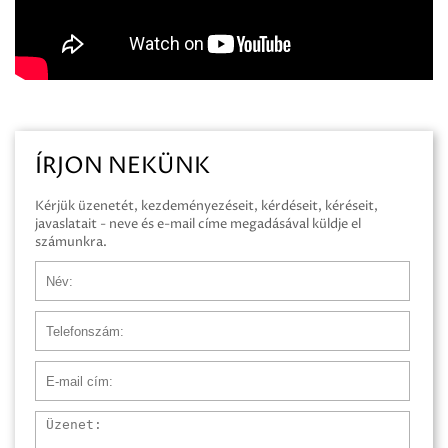
ÍRJON NEKÜNK
Kérjük üzenetét, kezdeményezéseit, kérdéseit, kéréseit,
javaslatait - neve és e-mail címe megadásával küldje el
számunkra.
Név
Telefonszám
E-mail cím
Üzenet