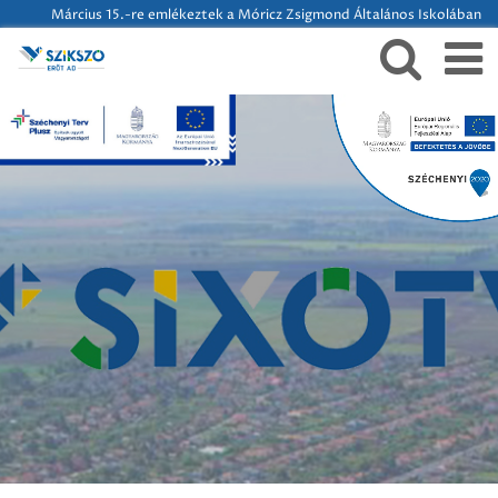
Március 15.-re emlékeztek a Móricz Zsigmond Általános Iskolában