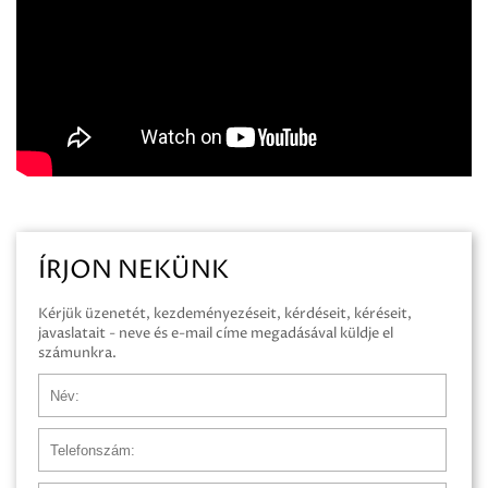
ÍRJON NEKÜNK
Kérjük üzenetét, kezdeményezéseit, kérdéseit, kéréseit,
javaslatait - neve és e-mail címe megadásával küldje el
számunkra.
Név
Telefonszám