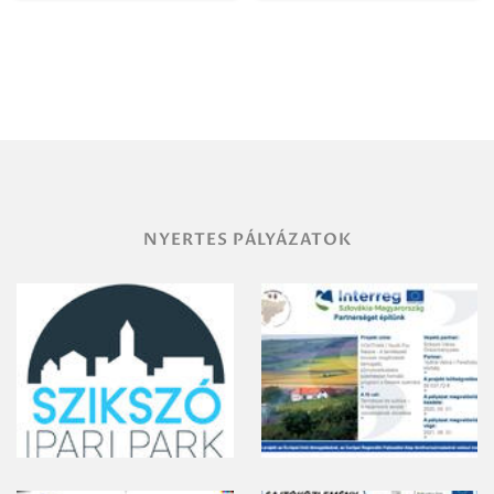
Igazgatóság
Debrecen-
Miskolc
területének
vegyszeres
gyomirtásáról
NYERTES PÁLYÁZATOK