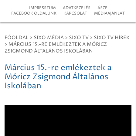
IMPRESSZUM
ADATKEZELÉS
ÁSZF
FACEBOOK OLDALUNK
KAPCSOLAT
MÉDIAAJÁNLAT
FŐOLDAL
>
SIXO MÉDIA
>
SIXO TV
>
SIXO TV HÍREK
>
MÁRCIUS 15.-RE EMLÉKEZTEK A MÓRICZ
ZSIGMOND ÁLTALÁNOS ISKOLÁBAN
Március 15.-re emlékeztek a
Móricz Zsigmond Általános
Iskolában