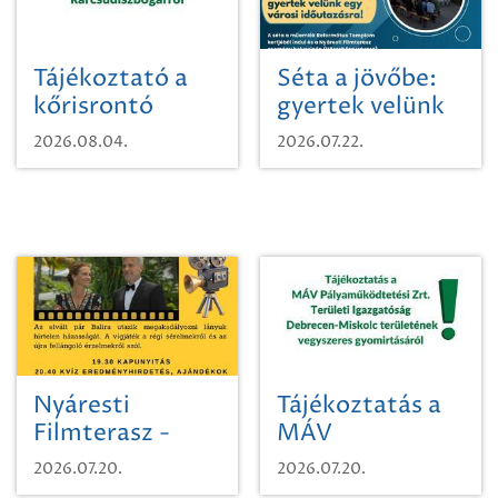
Tájékoztató a
Séta a jövőbe:
kőrisrontó
gyertek velünk
karcsúdíszbogárról
egy városi
2026.08.04.
2026.07.22.
időutazásra!
Nyáresti
Tájékoztatás a
Filmterasz -
MÁV
Beugró a
Pályaműködtetési
2026.07.20.
2026.07.20.
Paradicsomba
Zrt. Területi