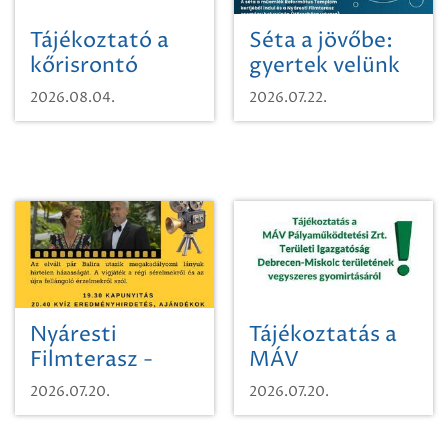
Tájékoztató a
Séta a jövőbe:
kőrisrontó
gyertek velünk
karcsúdíszbogárról
egy városi
2026.08.04.
2026.07.22.
időutazásra!
Nyáresti
Tájékoztatás a
Filmterasz -
MÁV
Beugró a
Pályaműködtetési
2026.07.20.
2026.07.20.
Paradicsomba
Zrt. Területi
Igazgatóság