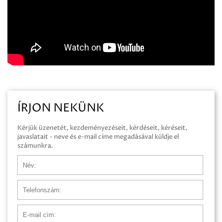
ÍRJON NEKÜNK
Kérjük üzenetét, kezdeményezéseit, kérdéseit, kéréseit,
javaslatait - neve és e-mail címe megadásával küldje el
számunkra.
Név
Telefonszám
E-mail cím