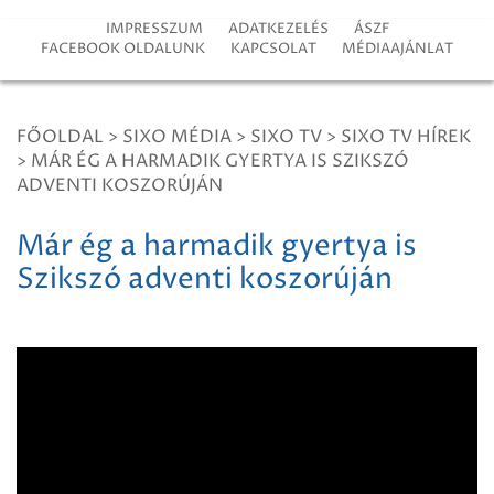
IMPRESSZUM
ADATKEZELÉS
ÁSZF
FACEBOOK OLDALUNK
KAPCSOLAT
MÉDIAAJÁNLAT
FŐOLDAL
>
SIXO MÉDIA
>
SIXO TV
>
SIXO TV HÍREK
>
MÁR ÉG A HARMADIK GYERTYA IS SZIKSZÓ
ADVENTI KOSZORÚJÁN
Már ég a harmadik gyertya is
Szikszó adventi koszorúján