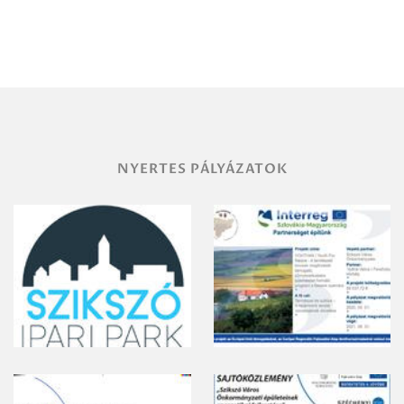
Debrecen-
Miskolc
területének
vegyszeres
gyomirtásáról
NYERTES PÁLYÁZATOK