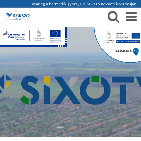
Már ég a harmadik gyertya is Szikszó adventi koszorúján