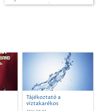
Tájékoztató a
víztakarékos
vízhasználatról