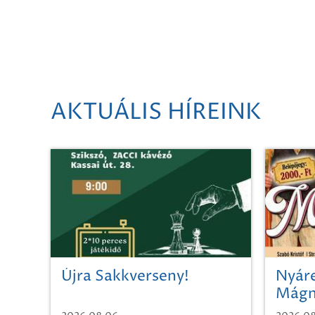
AKTUÁLIS HÍREINK
Újra Sakkverseny!
Nyáre
Mágn