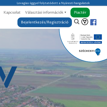
Lovagias üggyel folytatódott a Nyáresti hangulatok
Kapcsolat
Választási információk
Piactér
Bejelentkezés/Regisztráció