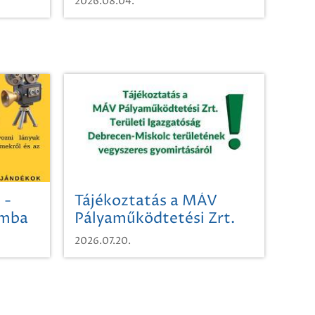
2026.08.04.
 -
Tájékoztatás a MÁV
omba
Pályaműködtetési Zrt.
Területi Igazgatóság
2026.07.20.
Debrecen-Miskolc
területének vegyszeres
gyomirtásáról