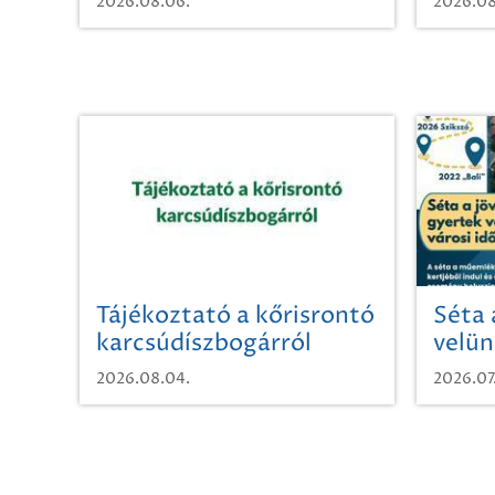
2026.08.06.
2026.08
Tájékoztató a kőrisrontó
Séta 
karcsúdíszbogárról
velün
időut
2026.08.04.
2026.07