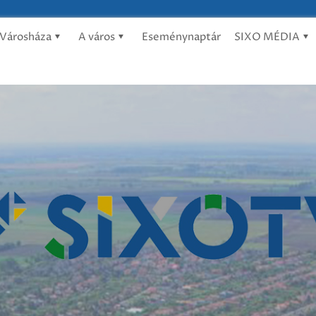
Városháza
A város
Eseménynaptár
SIXO MÉDIA