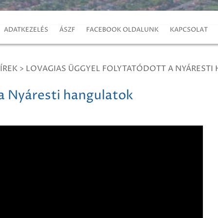
ADATKEZELÉS
ÁSZF
FACEBOOK OLDALUNK
KAPCSOLAT
ÍREK
>
LOVAGIAS ÜGGYEL FOLYTATÓDOTT A NYÁRESTI
 a Nyáresti hangulatok