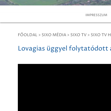
IMPRESSZUM
FŐOLDAL
>
SIXO MÉDIA
>
SIXO TV
>
SIXO TV H
Lovagias üggyel folytatódott