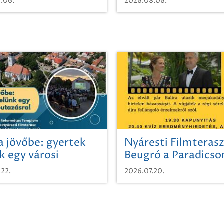
.06.
2026.08.06.
a jövőbe: gyertek
Nyáresti Filmterasz
k egy városi
Beugró a Paradics
azásra!
.22.
2026.07.20.