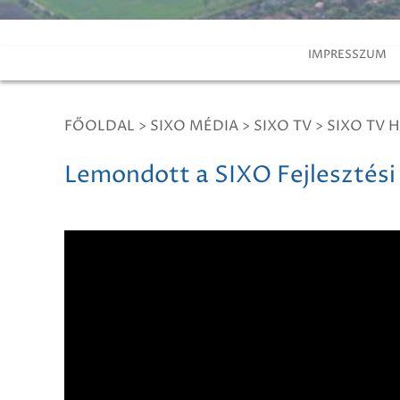
IMPRESSZUM
FŐOLDAL
>
SIXO MÉDIA
>
SIXO TV
>
SIXO TV H
Lemondott a SIXO Fejlesztési