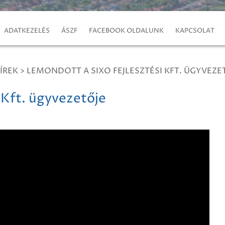
ADATKEZELÉS
ÁSZF
FACEBOOK OLDALUNK
KAPCSOLAT
ÍREK
>
LEMONDOTT A SIXO FEJLESZTÉSI KFT. ÜGYVEZE
 Kft. ügyvezetője