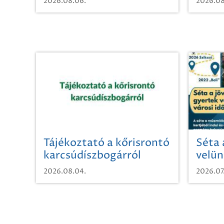
2026.08.06.
2026.08
Tájékoztató a kőrisrontó
Séta 
karcsúdíszbogárról
velün
időut
2026.08.04.
2026.07