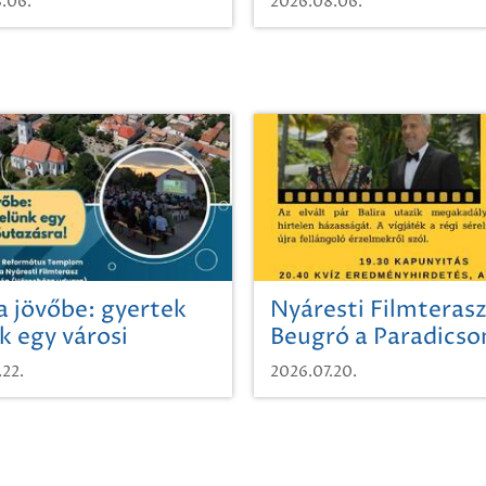
.06.
2026.08.06.
a jövőbe: gyertek
Nyáresti Filmterasz
k egy városi
Beugró a Paradics
azásra!
.22.
2026.07.20.