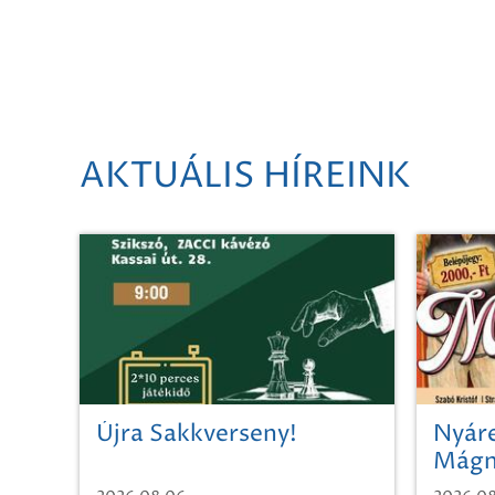
AKTUÁLIS HÍREINK
Újra Sakkverseny!
Nyáre
Mágn