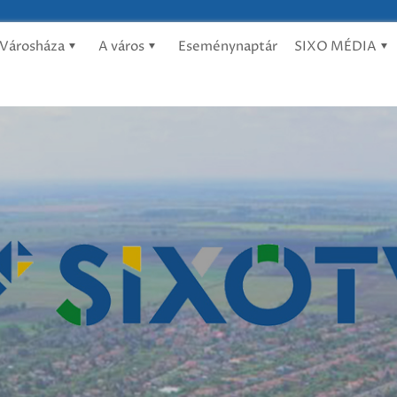
Városháza
A város
Eseménynaptár
SIXO MÉDIA