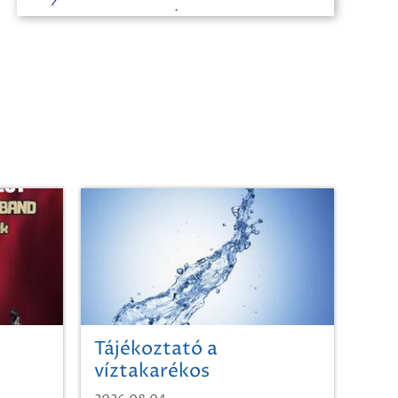
Tájékoztató a
víztakarékos
vízhasználatról