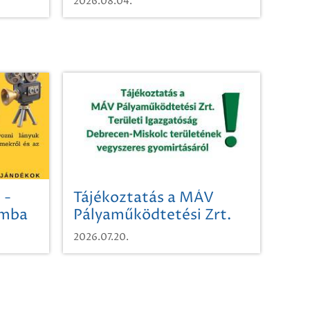
2026.08.04.
 -
Tájékoztatás a MÁV
omba
Pályaműködtetési Zrt.
Területi Igazgatóság
2026.07.20.
Debrecen-Miskolc
területének vegyszeres
gyomirtásáról