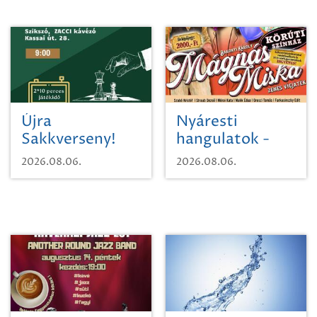
Újra
Nyáresti
Sakkverseny!
hangulatok -
Mágnás Miska
2026.08.06.
2026.08.06.