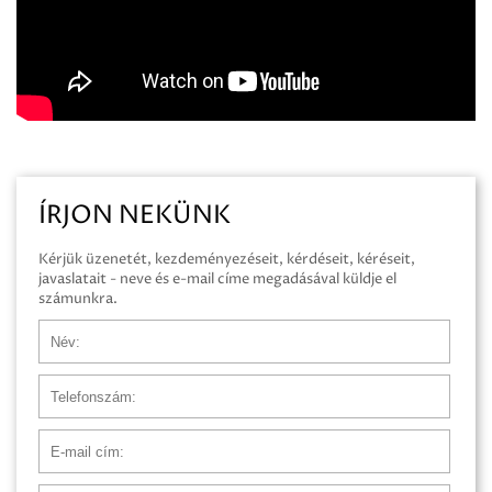
ÍRJON NEKÜNK
Kérjük üzenetét, kezdeményezéseit, kérdéseit, kéréseit,
javaslatait - neve és e-mail címe megadásával küldje el
számunkra.
Név
Telefonszám
E-mail cím