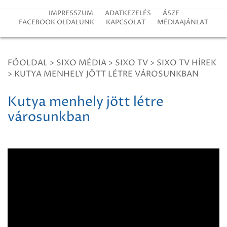
IMPRESSZUM
ADATKEZELÉS
ÁSZF
FACEBOOK OLDALUNK
KAPCSOLAT
MÉDIAAJÁNLAT
FŐOLDAL
>
SIXO MÉDIA
>
SIXO TV
>
SIXO TV HÍREK
>
KUTYA MENHELY JÖTT LÉTRE VÁROSUNKBAN
Kutya menhely jött létre
városunkban