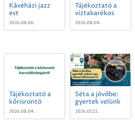
Kávéházi jazz
Tájékoztató a
est
víztakarékos
vízhasználatról
2026.08.06.
2026.08.04.
Tájékoztató a
Séta a jövőbe:
kőrisrontó
gyertek velünk
karcsúdíszbogárról
egy városi
2026.08.04.
2026.07.22.
időutazásra!