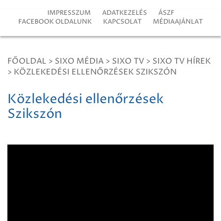
IMPRESSZUM
ADATKEZELÉS
ÁSZF
FACEBOOK OLDALUNK
KAPCSOLAT
MÉDIAAJÁNLAT
FŐOLDAL
>
SIXO MÉDIA
>
SIXO TV
>
SIXO TV HÍREK
>
KÖZLEKEDÉSI ELLENŐRZÉSEK SZIKSZÓN
Közlekedési ellenőrzések
Szikszón