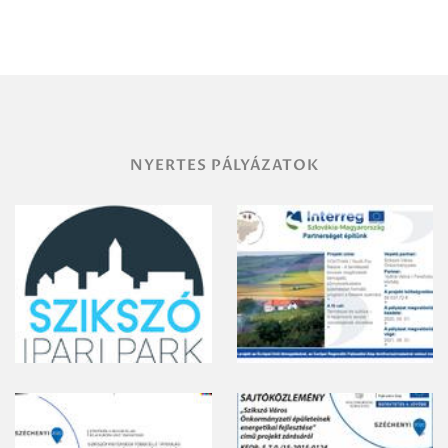
Miskolc
területének
vegyszeres
gyomirtásáról
NYERTES PÁLYÁZATOK