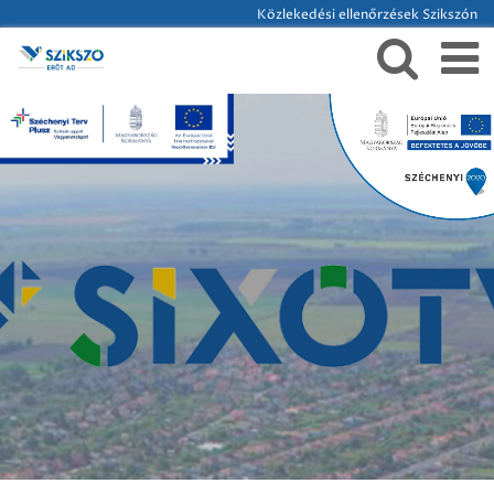
Közlekedési ellenőrzések Szikszón