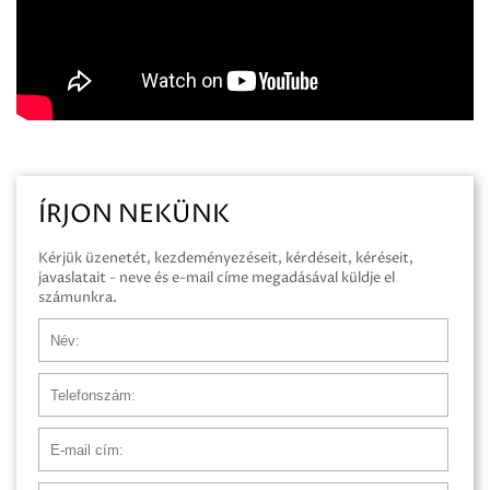
ÍRJON NEKÜNK
Kérjük üzenetét, kezdeményezéseit, kérdéseit, kéréseit,
javaslatait - neve és e-mail címe megadásával küldje el
számunkra.
Név
Telefonszám
E-mail cím