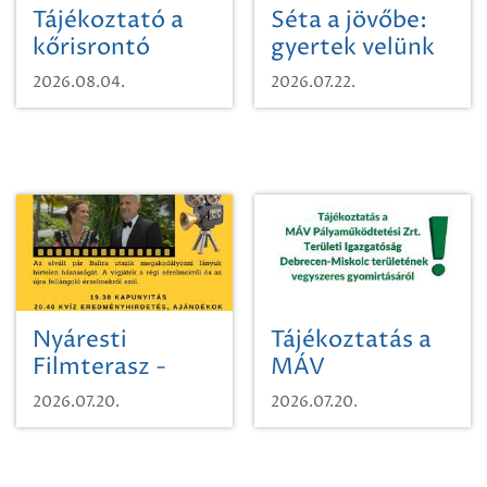
Tájékoztató a
Séta a jövőbe:
kőrisrontó
gyertek velünk
karcsúdíszbogárról
egy városi
2026.08.04.
2026.07.22.
időutazásra!
Nyáresti
Tájékoztatás a
Filmterasz -
MÁV
Beugró a
Pályaműködtetési
2026.07.20.
2026.07.20.
Paradicsomba
Zrt. Területi
Igazgatóság
Debrecen-